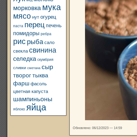
мед
мука
морковка
мясо
огурец
нут
перец
печень
паста
помидоры
ребра
рис
рыба
сало
свинина
свекла
селедка
скумбрия
сыр
сливки
сметана
творог
тыква
фарш
фасоль
цветная капуста
шампиньоны
яйца
яблоко
Обновлено: 06/12/2023 — 14:59