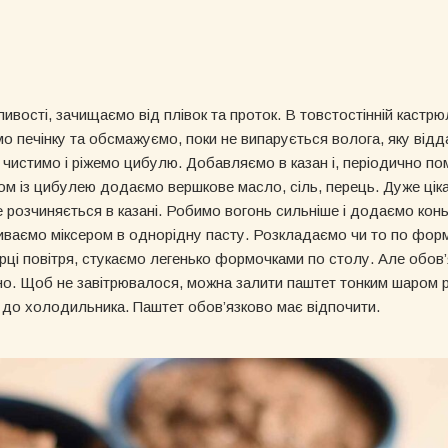
ивості, зачищаємо від плівок та проток. В товстостінній кастрюлі
мо печінку та обсмажуємо, поки не випарується волога, яку відд
с чистимо і ріжемо цибулю. Добавляємо в казан і, періодично п
ом із цибулею додаємо вершкове масло, сіль, перець. Дуже ціка
е розчиняється в казані. Робимо вогонь сильніше і додаємо кон
биваємо міксером в однорідну пасту. Розкладаємо чи то по форм
ці повітря, стукаємо легенько формочками по столу. Але обов’
ено. Щоб не завітрювалося, можна залити паштет тонким шаром 
 до холодильника. Паштет обов’язково має відпочити.