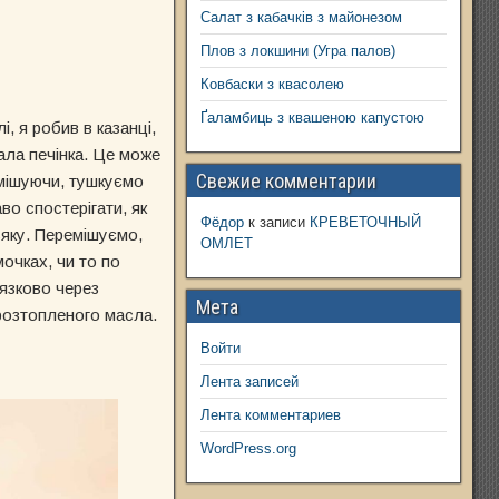
Салат з кабачків з майонезом
Плов з локшини (Угра палов)
Ковбаски з квасолею
Ґаламбиць з квашеною капустою
, я робив в казанці,
ала печінка. Це може
Свежие комментарии
омішуючи, тушкуємо
во спостерігати, як
Фёдор
к записи
КРЕВЕТОЧНЫЙ
ьяку. Перемішуємо,
ОМЛЕТ
очках, чи то по
язково через
Мета
розтопленого масла.
Войти
Лента записей
Лента комментариев
WordPress.org