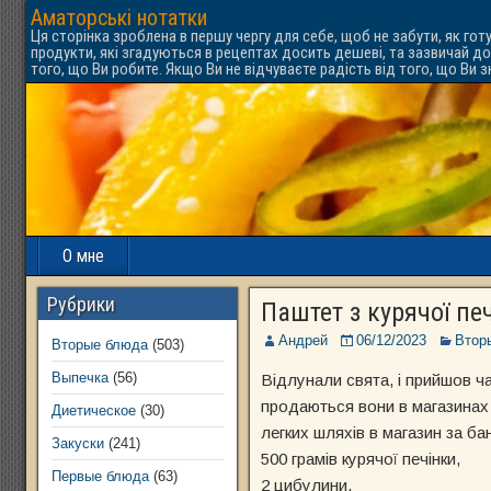
Аматорські нотатки
Ця сторінка зроблена в першу чергу для себе, щоб не забути, як гот
продукти, які згадуються в рецептах досить дешеві, та зазвичай до
того, що Ви робите. Якщо Ви не відчуваєте радість від того, що Ви 
О мне
Рубрики
Паштет з курячої пе
Андрей
06/12/2023
Втор
Вторые блюда
(503)
Выпечка
(56)
Відлунали свята, і прийшов ча
продаються вони в магазинах п
Диетическое
(30)
легких шляхів в магазин за б
Закуски
(241)
500 грамів курячої печінки,
Первые блюда
(63)
2 цибулини,