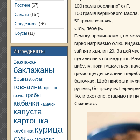
Постное
(67)
100 грамів рослинної олії,
100 грамів вершкового масла,
Салаты
(167)
50 грамів коньяку,
Сладенькое
(76)
Сіль, перець.
Соусы
(11)
Печінку промиваємо і, по можл
гарно нагріваємо олію. Кидає
Ингредиенты
зайняти хвилин 20. За цей ча
ще хвилин з п’ятнадцять. Раз
Баклажан
цибуля, поки тушкується, нач
баклажаны
гріємо ще дві хвилини і пере
брынза
бурак
баночках. Щоб прибрати пухир
говядина
горошек
рушник, бо тріснуть. Перевір
грибы
Коли охолоне, ставимо на ніч
гречка
кабачки
Смачного.
кабачок
капуста
картошка
курица
клубника
лук
молоко