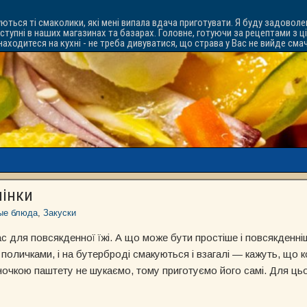
уються ті смаколики, які мені випала вдача приготувати. Я буду задоволе
ступні в наших магазинах та базарах. Головне, готуючи за рецептами з ц
знаходитеся на кухні - не треба дивуватися, що страва у Вас не вийде см
чінки
ые блюда
,
Закуски
с для повсякденної їжі. А що може бути простіше і повсякденніш
оличками, і на бутерброді смакуються і взагалі — кажуть, що к
аночкою паштету не шукаємо, тому приготуємо його самі. Для ць