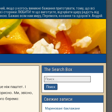
ний, якщо у когось виникне бажання приготувати, тому, що всі
ієї сторінки ЛЮБИТИ те що виготуєте, відчувати щиру радість від
ачною. Бажаю всім нам миру, Перемоги, кохання та здоров'я. Андрій.
The Search Box
е ніж паштет. І
орисно. Ми, звісно,
ого беремо:
Свежие записи
Мариновані баклажани