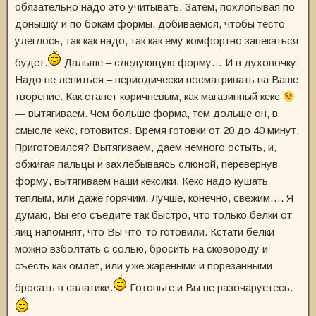
обязательно надо это учитывать. Затем, похлопывая по
донышку и по бокам формы, добиваемся, чтобы тесто
улеглось, так как надо, так как ему комфортно запекаться
будет.
Дальше – следующую форму… И в духовочку.
Надо не лениться – периодически посматривать на Ваше
творение. Как станет коричневым, как магазинный кекс
— вытягиваем. Чем больше форма, тем дольше он, в
смысле кекс, готовится. Время готовки от 20 до 40 минут.
Приготовился? Вытягиваем, даем немного остыть, и,
обжигая пальцы и захлебываясь слюной, перевернув
форму, вытягиваем наши кексики. Кекс надо кушать
теплым, или даже горячим. Лучше, конечно, свежим…. Я
думаю, Вы его съедите так быстро, что только белки от
яиц напомнят, что Вы что-то готовили. Кстати белки
можно взболтать с солью, бросить на сковороду и
съесть как омлет, или уже жареными и порезанными
бросать в салатики.
Готовьте и Вы не разочаруетесь.