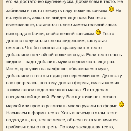
его на достаточно крупные куски. Добавляем в тесто. Не
забываем в тесто плеснуть пару ложечек коньяка.
Не
волнуйтесь, алкоголь выйдет еще пока Вы тесто
вымешиваете, останется только замечательный запах
винограда и бочки, свойственный коньякам.
Тесто
должно получиться слегка жиденьким, как густая
сметана. Что бы несколько «распушить» тесто —
добавляем пол чайной ложечки соды. Если тесто очень
жидкое – надо добавить муки и перемешать еще раз.
Изюм, просушив на салфетке, обваливаем в муке,
добавляем в тесто и один раз перемешиваем. Духовка у
нас прогрелась, поэтому достав формы, смазываем их
тонким слоем подсолнечного масла. Я это делал
специальной щеткой. Если у Вас щеточки нет, можно
марлей или просто размазать масло руками по форме.
Насыпаем в формы тесто. Хоть и нечему в этом тесте
подходить, но, тем не менее, объем теста увеличится
приблизительно на треть. Потому закладывая тесто,