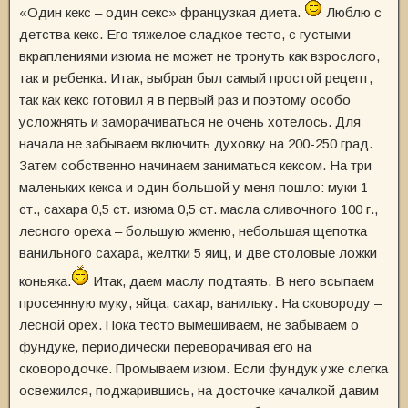
«Один кекс – один секс» французкая диета.
Люблю с
детства кекс. Его тяжелое сладкое тесто, с густыми
вкраплениями изюма не может не тронуть как взрослого,
так и ребенка. Итак, выбран был самый простой рецепт,
так как кекс готовил я в первый раз и поэтому особо
усложнять и заморачиваться не очень хотелось. Для
начала не забываем включить духовку на 200-250 град.
Затем собственно начинаем заниматься кексом. На три
маленьких кекса и один большой у меня пошло: муки 1
ст., сахара 0,5 ст. изюма 0,5 ст. масла сливочного 100 г.,
лесного ореха – большую жменю, небольшая щепотка
ванильного сахара, желтки 5 яиц, и две столовые ложки
коньяка.
Итак, даем маслу подтаять. В него всыпаем
просеянную муку, яйца, сахар, ванильку. На сковороду –
лесной орех. Пока тесто вымешиваем, не забываем о
фундуке, периодически переворачивая его на
сковородочке. Промываем изюм. Если фундук уже слегка
освежился, поджарившись, на досточке качалкой давим