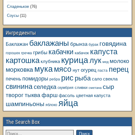
Сладенькое
(76)
Соусы
(11)
Ингредиенты
баклажаны
говядина
Баклажан
брынза
бурак
капуста
кабачки
грибы
кабачок
горошек
гречка
курица
картошка
лук
молоко
клубника
мед
мука
мясо
перец
морковка
огурец
нут
паста
рис
рыба
помидоры
печень
свекла
сало
ребра
свинина
сыр
селедка
сливки
скумбрия
сметана
творог
тыква
фарш
фасоль
цветная капуста
яйца
шампиньоны
яблоко
The Search Box