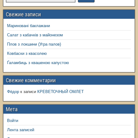
Свежие записи
Мариновані баклажани
Салат з кабачків з майонезом
Плов з локшини (Угра палов)
Ковбаски з квасолею
Ґаламбиць з квашеною капустою
Свежие комментарии
Фёдор
к записи
КРЕВЕТОЧНЫЙ ОМЛЕТ
Мета
Войти
Лента записей