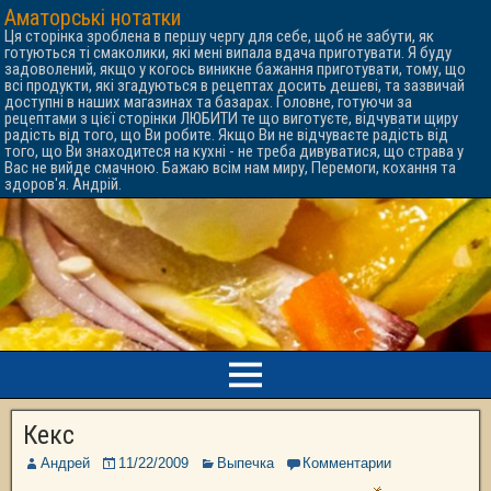
Аматорські нотатки
Ця сторінка зроблена в першу чергу для себе, щоб не забути, як
готуються ті смаколики, які мені випала вдача приготувати. Я буду
задоволений, якщо у когось виникне бажання приготувати, тому, що
всі продукти, які згадуються в рецептах досить дешеві, та зазвичай
доступні в наших магазинах та базарах. Головне, готуючи за
рецептами з цієї сторінки ЛЮБИТИ те що виготуєте, відчувати щиру
радість від того, що Ви робите. Якщо Ви не відчуваєте радість від
того, що Ви знаходитеся на кухні - не треба дивуватися, що страва у
Вас не вийде смачною. Бажаю всім нам миру, Перемоги, кохання та
здоров'я. Андрій.
Кекс
Андрей
11/22/2009
Выпечка
Комментарии