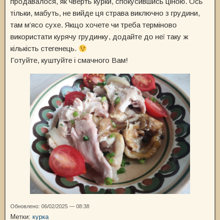
продавалося, як чверть курки, спокусившись ціною. Ось
тільки, мабуть, не вийде ця страва виключно з грудини,
там м’ясо сухе. Якщо хочете чи треба терміново
використати курячу грудинку, додайте до неї таку ж
кількість стегенець.
Готуйте, куштуйте і смачного Вам!
Обновлено: 06/02/2025 — 08:38
Метки:
курка