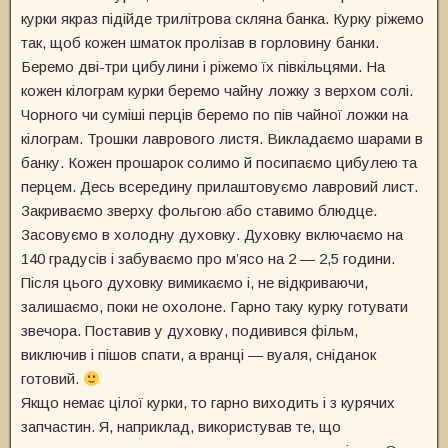
курки якраз підійде трилітрова скляна банка. Курку ріжемо
так, щоб кожен шматок пролізав в горловину банки.
Беремо дві-три цибулини і ріжемо їх півкільцями. На
кожен кілограм курки беремо чайну ложку з верхом солі.
Чорного чи суміші перців беремо по пів чайної ложки на
кілограм. Трошки лаврового листя. Викладаємо шарами в
банку. Кожен прошарок солимо й посипаємо цибулею та
перцем. Десь всередину прилаштовуємо лавровий лист.
Закриваємо зверху фольгою або ставимо блюдце.
Засовуємо в холодну духовку. Духовку включаємо на
140 градусів і забуваємо про м’ясо на 2 — 2,5 години.
Після цього духовку вимикаємо і, не відкриваючи,
залишаємо, поки не охолоне. Гарно таку курку готувати
звечора. Поставив у духовку, подивився фільм,
виключив і пішов спати, а вранці — вуаля, сніданок
готовий.
Якщо немає цілої курки, то гарно виходить і з курячих
запчастин. Я, наприклад, використував те, що