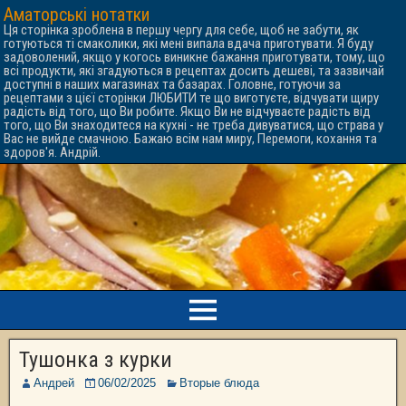
Аматорські нотатки
Ця сторінка зроблена в першу чергу для себе, щоб не забути, як
готуються ті смаколики, які мені випала вдача приготувати. Я буду
задоволений, якщо у когось виникне бажання приготувати, тому, що
всі продукти, які згадуються в рецептах досить дешеві, та зазвичай
доступні в наших магазинах та базарах. Головне, готуючи за
рецептами з цієї сторінки ЛЮБИТИ те що виготуєте, відчувати щиру
радість від того, що Ви робите. Якщо Ви не відчуваєте радість від
того, що Ви знаходитеся на кухні - не треба дивуватися, що страва у
Вас не вийде смачною. Бажаю всім нам миру, Перемоги, кохання та
здоров'я. Андрій.
Тушонка з курки
Андрей
06/02/2025
Вторые блюда