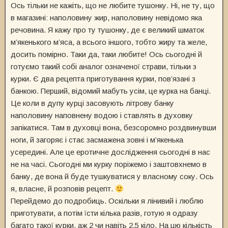
Ось тільки не кажіть, що не любите тушонку. Ні, не ту, що
в магазині: наполовину жир, наполовину невідомо яка
речовина. Я кажу про ту тушонку, де є великий шматок
м’якенького м’яса, а всього іншого, тобто жиру та желе,
досить помірно. Таки да, таки любите! Ось сьогодні й
готуємо такий собі аналог означеної страви, тільки з
курки. Є два рецепта приготування курки, пов’язані з
банкою. Перший, відомий мабуть усім, це курка на банці.
Це коли в дупу курці засовують літрову банку
наполовину наповнену водою і ставлять в духовку
запікатися. Там в духовці вона, безсоромно роздвинувши
ноги, й загоряє і стає засмажена зовні і м’якенька
усередині. Але це еротичне дослідження сьогодні в нас
не на часі. Сьогодні ми курку поріжемо і заштовхнемо в
банку, де вона й буде тушкуватися у власному соку. Ось
я, власне, й розповів рецепт.
Перейдемо до подробиць. Оскільки я лінивий і люблю
приготувати, а потім їсти кілька разів, готую я одразу
багато такої курки, аж 2 чи навіть 2,5 кіло. На цю кількість