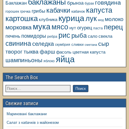
баклажаны
говядина
Баклажан
брынза
бурак
капуста
кабачки
грибы
кабачок
горошек
гречка
курица
картошка
лук
молоко
клубника
мед
мука
мясо
перец
морковка
огурец
нут
паста
рис
рыба
помидоры
печень
свекла
сало
ребра
свинина
сыр
селедка
сливки
скумбрия
сметана
творог
тыква
фарш
фасоль
цветная капуста
яйца
шампиньоны
яблоко
The Search Box
Свежие записи
Мариновані баклажани
Салат з кабачків з майонезом