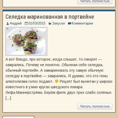
Читать полностью
Селедка маринованная в портвейне
Андрей
01/03/2015
Закуски
Комментарии
А вот блюдо, про которое, когда слышат, то говорят —
зажрались. Почему не понятно. Обычная себе селедка,
обычный портвейн. А замариновать эту самую обычную
селедку в портвейне — зажрались. Я думаю, что это гены
алкоголизма голос подают.
Рецепт был вычитан у широко
известного в узких кругах шведского повара
Лефа Маннерстрёма. Берём филе двух-трех слабо солёных
[…]
Читать полностью