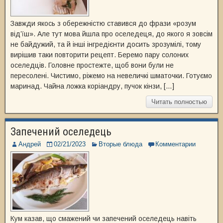
Завжди якось з обережністю ставився до фрази «розум
від’їш». Але тут мова йшла про оселедеця, до якого я зовсім
не байдужий, та й інші інгредієнти досить зрозумілі, тому
вирішив таки повторити рецепт. Беремо пару солоних
оселедців. Головне простежте, щоб вони були не
пересолені. Чистимо, ріжемо на невеличкі шматочки. Готуємо
маринад. Чайна ложка коріандру, пучок кінзи, […]
Читать полностью
Запечений оселедець
Андрей
02/21/2023
Вторые блюда
Комментарии
Кум казав, що смажений чи запечений оселедець навіть