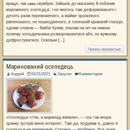
краще, ніж с̶е̶к̶с̶ скумбрія. Зайшов до магазину й побачив
мороженого оселедця. І не якогось там деформованого і
десять разів переможеного, а майже зразкового:
рівненського, не пошкодженого, в тоненькій крижаній глазурі,
одним словом — бімба! Купив, поклав на ніч на нижню
поличку холодильника розморожуватися або, по-вумному,
дефростуватися. Оскільки […]
Читать полностью
Маринований оселедець
Андрей
02/21/2023
Закуски
Комментарии
«Оселедця з’їли, а маринад випили», — ось так вчора
зранку зустрів мене інтернет. Такі да, подумав я, давно я
оселедця не маринував. Сказано — зроблено. Все дуже