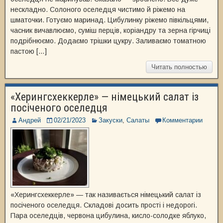
нескладно. Солоного оселедця чистимо й ріжемо на
шматочки. Готуємо маринад. Цибулинку ріжемо півкільцями,
часник вичавлюємо, суміш перців, коріандру та зерна гірчиці
подрібнюємо. Додаємо трішки цукру. Заливаємо томатною
пастою […]
Читать полностью
«Херингсхеккерле» — німецький салат із
посіченого оселедця
Андрей
02/21/2023
Закуски
,
Салаты
Комментарии
«Херингсхеккерле» — так називається німецький салат із
посіченого оселедця. Складові досить прості і недорогі.
Пара оселедців, червона цибулина, кисло-солодке яблуко,