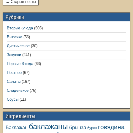
← Старые посты
Рубрики
Вторые блюда
(503)
Выпечка
(56)
Диетическое
(30)
Закуски
(241)
Первые блюда
(63)
Постное
(67)
Салаты
(167)
Сладенькое
(76)
Соусы
(11)
Ингредиенты
баклажаны
говядина
Баклажан
брынза
бурак