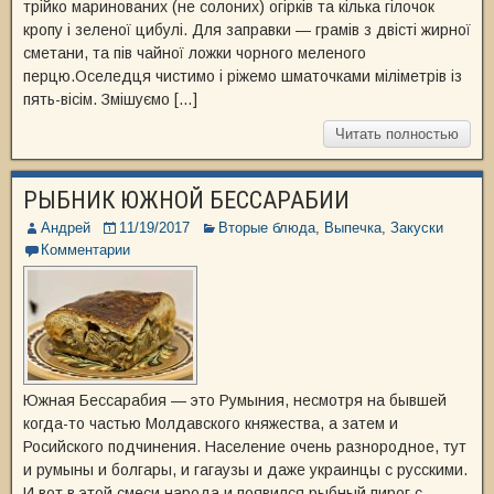
трійко маринованих (не солоних) огірків та кілька гілочок
кропу і зеленої цибулі. Для заправки — грамів з двісті жирної
сметани, та пів чайної ложки чорного меленого
перцю.Оселедця чистимо і ріжемо шматочками міліметрів із
пять-вісім. Змішуємо […]
Читать полностью
РЫБНИК ЮЖНОЙ БЕССАРАБИИ
Андрей
11/19/2017
Вторые блюда
,
Выпечка
,
Закуски
Комментарии
Южная Бессарабия — это Румыния, несмотря на бывшей
когда-то частью Молдавского княжества, а затем и
Росийского подчинения. Население очень разнородное, тут
и румыны и болгары, и гагаузы и даже украинцы с русскими.
И вот в этой смеси народа и появился рыбный пирог с