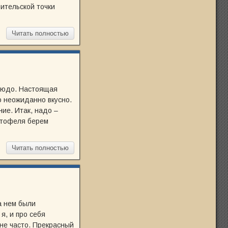
бительской точки
Читать полностью
блюдо. Настоящая
о неожиданно вкусно.
ие. Итак, надо –
ртофеля берем
Читать полностью
а нем были
я, и про себя
 не часто. Прекрасный