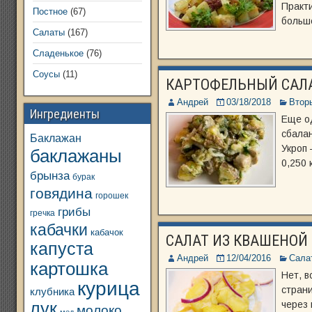
Практи
Постное
(67)
больше
Салаты
(167)
Сладенькое
(76)
Соусы
(11)
КАРТОФЕЛЬНЫЙ САЛ
Андрей
03/18/2018
Втор
Ингредиенты
Еще од
сбалан
Баклажан
Укроп 
баклажаны
0,250 
брынза
бурак
говядина
горошек
грибы
гречка
кабачки
кабачок
САЛАТ ИЗ КВАШЕНОЙ
капуста
Андрей
12/04/2016
Сала
картошка
Нет, в
курица
страни
клубника
через 
лук
молоко