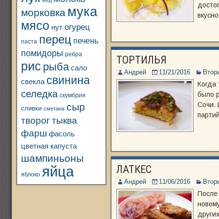
мед
достоп
мука
морковка
вкусно
мясо
огурец
нут
перец
печень
паста
помидоры
ребра
ТОРТИЛЬЯ
рис
рыба
сало
Андрей
11/21/2016
Втор
свинина
свекла
Когда 
селедка
было р
скумбрия
Сочи. 
сыр
сливки
сметана
партий
творог
тыква
фарш
фасоль
цветная капуста
шампиньоны
яйца
ЛАТКЕС
яблоко
Андрей
11/06/2016
Втор
После
новом
других