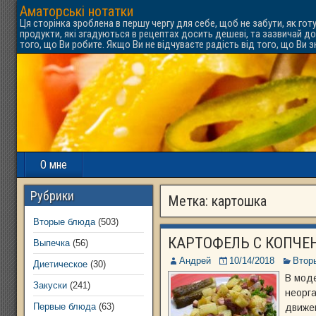
Аматорські нотатки
Ця сторінка зроблена в першу чергу для себе, щоб не забути, як гот
продукти, які згадуються в рецептах досить дешеві, та зазвичай до
того, що Ви робите. Якщо Ви не відчуваєте радість від того, що Ви 
О мне
Рубрики
Метка:
картошка
Вторые блюда
(503)
КАРТОФЕЛЬ С КОПЧЕ
Выпечка
(56)
Андрей
10/14/2018
Втор
Диетическое
(30)
В моде
Закуски
(241)
неорга
Первые блюда
(63)
движен