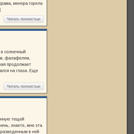
храма, менора горела
]
Читать полностью
 в солнечный
ом, фалафелем,
орая продолжает
ался на глаза. Еще
Читать полностью
ленную тещей
ень, знаете, мне эта
с разведенным в ней