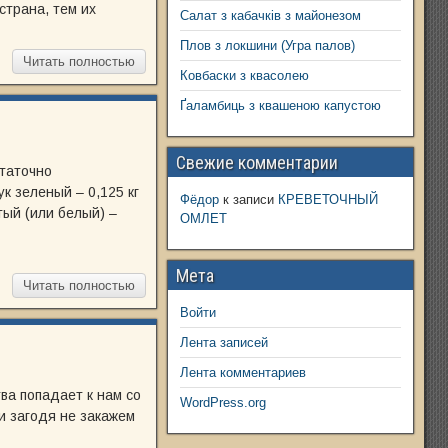
страна, тем их
Салат з кабачків з майонезом
Плов з локшини (Угра палов)
Читать полностью
Ковбаски з квасолею
Ґаламбиць з квашеною капустою
Свежие комментарии
статочно
ук зеленый – 0,125 кг
Фёдор
к записи
КРЕВЕТОЧНЫЙ
атый (или белый) –
ОМЛЕТ
Мета
Читать полностью
Войти
Лента записей
Лента комментариев
тва попадает к нам со
WordPress.org
и загодя не закажем