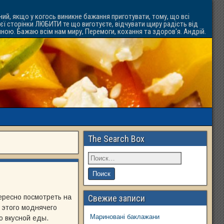
ний, якщо у когось виникне бажання приготувати, тому, що всі
ієї сторінки ЛЮБИТИ те що виготуєте, відчувати щиру радість від
ачною. Бажаю всім нам миру, Перемоги, кохання та здоров'я. Андрій.
The Search Box
ересно посмотреть на
Свежие записи
е этого моднячего
Мариновані баклажани
о вкусной еды.