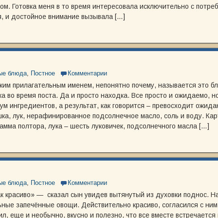
ом. Готовка меня в то время интересовала исключительно с потре
, и достойное внимание вызывала […]
ые блюда
,
Постное
Комментарии
аким прилагательным именем, непонятно почему, называется это 
а во время поста. Да и просто находка. Все просто и ожидаемо, н
м ингредиентов, а результат, как говорится – превосходит ожидан
ка, лук, нерафинированное подсолнечное масло, соль и воду. Ка
амма полтора, лука – шесть луковичек, подсолнечного масла […]
ые блюда
,
Постное
Комментарии
ак красиво» — сказал сын увидев вытянутый из духовки поднос. Н
ные запечённые овощи. Действительно красиво, согласился с ним 
л, еще и необычно, вкусно и полезно, что все вместе встречается