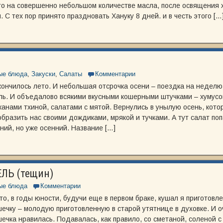
то на совершенно небольшом количестве масла, после освящения 
. С тех пор принято праздновать Хануку 8 дней. и в честь этого […
ые блюда
,
Закуски
,
Салаты
Комментарии
кончилось лето. И небольшая отсрочка осени – поездка на неделю
ль. И объедалово всякими вкусными кошерными штучками – хумус
анами тхиной, салатами с мятой. Вернулись в унылую осень, кот
бразить нас своими дождиками, мрякой и тучками. А тут салат поп
ний, но уже осенний. Название […]
ЛЬ (тещин)
ые блюда
Комментарии
то, в годы юности, будучи еще в первом браке, кушал я приготов
ечку – молодую приготовленную в старой утятнице в духовке. И оч
ечка нравилась. Подавалась, как правило, со сметаной, соленой 