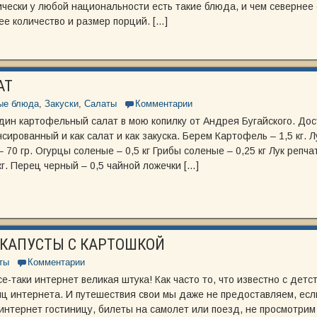
чески у любой национальности есть такие блюда, и чем севернее 
е количество и размер порций. […]
АТ
ые блюда
,
Закуски
,
Салаты
Комментарии
ин картофельный салат в мою копилку от Андрея Бугайского. До
сированный и как салат и как закуска. Берем Картофель – 1,5 кг. Л
– 70 гр. Огурцы соленые – 0,5 кг Грибы соленые – 0,25 кг Лук репч
кг. Перец черный – 0,5 чайной ложечки […]
 КАПУСТЫ С КАРТОШКОЙ
ты
Комментарии
се-таки интернет великая штука! Как часто то, что известно с детс
ц интернета. И путешествия свои мы даже не предоставляем, есл
интернет гостиницу, билеты на самолет или поезд, не просмотрим