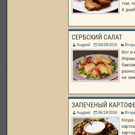
том, ч
8 дней
СЕРБСКИЙ САЛАТ
Андрей
09/29/2016
Втор
Вот и 
Израи
баклаж
разноо
не зим
ЗАПЕЧЕНЫЙ КАРТОФЕ
Андрей
06/18/2016
Втор
Когда-
картош
картош