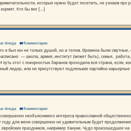
римечательности, которые нужно будет посетить, не узнаем про 
 кормят. Кто бы мог […]
ые блюда
Комментарии
то я был юн не только душой, но и телом. Времена были смутные, с
асписано — школа, армия, институт (может быть), семья, работа,
И путь этот с покорностью баранов проходила вся страна, если, ко
ный лидер, или не присутствуют подленькие партийно-карьерные 
ые блюда
Комментарии
 совершенно необъяснимого интереса православной общественнос
у году для меня совершенно не удивительным будет продолжени
 еврейских праздников, например Хануки. Чудо произошедшее на 