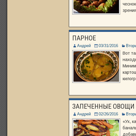
чеснок
зрения
ПАРНОЕ
Андрей
03/31/2016
Втор
Вот т
находк
Миниму
картош
килогр
ЗАПЕЧЕННЫЕ ОВОЩИ
Андрей
02/26/2016
Втор
«Ух, к
баналь
добави