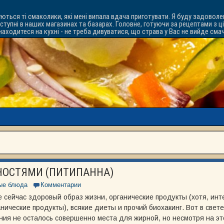
уються ті смаколики, які мені випала вдача приготувати. Я буду задоволе
ступні в наших магазинах та базарах. Головне, готуючи за рецептами з ц
знаходитеся на кухні - не треба дивуватися, що страва у Вас не вийде см
НОСТЯМИ (ПИТИПАННА)
ые блюда
Комментарии
 сейчас здоровый образ жизни, органические продукты (хотя, инт
нические продукты), всякие диеты и прочий биохакинг. Вот в свет
ия не осталось совершенно места для жирной, но несмотря на эт