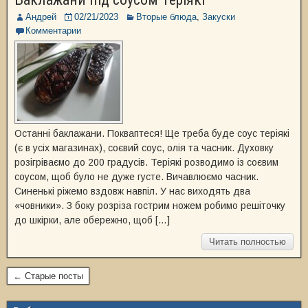
Андрей
02/21/2023
Вторые блюда
,
Закуски
Комментарии
Останні баклажани. Покваптеся! Ще треба буде соус теріякі
(є в усіх магазинах), соєвий соус, олія та часник. Духовку
розігріваємо до 200 градусів. Теріякі розводимо із соєвим
соусом, щоб було не дуже густе. Вичавлюємо часник.
Синенькі ріжемо вздовж навпіл. У нас виходять два
«човники». З боку розріза гострим ножем робимо решіточку
до шкірки, але обережно, щоб […]
Читать полностью
← Старые посты