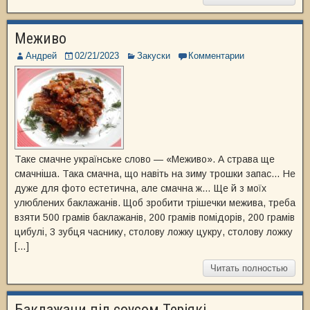
Меживо
Андрей
02/21/2023
Закуски
Комментарии
Таке смачне українське слово — «Меживо». А страва ще
смачніша. Така смачна, що навіть на зиму трошки запас… Не
дуже для фото естетична, але смачна ж… Ще й з моїх
улюблених баклажанів. Щоб зробити трішечки межива, треба
взяти 500 грамів баклажанів, 200 грамів помідорів, 200 грамів
цибулі, 3 зубця часнику, столову ложку цукру, столову ложку
[…]
Читать полностью
Баклажани під соусом Теріякі