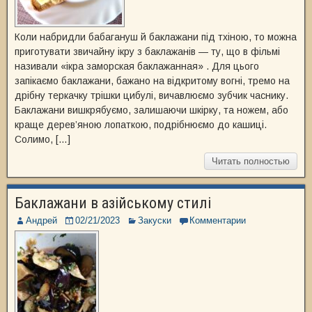
Коли набридли бабагануш й баклажани під тхіною, то можна
приготувати звичайну ікру з баклажанів — ту, що в фільмі
називали «ікра заморская баклажанная» . Для цього
запікаємо баклажани, бажано на відкритому вогні, тремо на
дрібну теркачку трішки цибулі, вичавлюємо зубчик часнику.
Баклажани вишкрябуємо, залишаючи шкірку, та ножем, або
краще дерев’яною лопаткою, подрібнюємо до кашиці.
Солимо, […]
Читать полностью
Баклажани в азійському стилі
Андрей
02/21/2023
Закуски
Комментарии