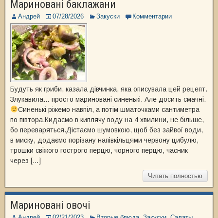
Мариновані баклажани
Андрей
07/28/2026
Закуски
Комментарии
Будуть як гриби, казала дівчинка, яка описувала цей рецепт.
Злукавила… просто мариновані синенькі. Але досить смачні.
Синенькі ріжемо навпіл, а потім шматочками сантиметра
по півтора.Кидаємо в киплячу воду на 4 хвилини, не більше,
бо переваряться.Дістаємо шумовкою, щоб без зайвої води,
в миску, додаємо порізану напівкільцями червону цибулю,
трошки свіжого гострого перцю, чорного перцю, часник
через […]
Читать полностью
Мариновані овочі
Андрей
02/21/2023
Вторые блюда
,
Закуски
,
Салаты