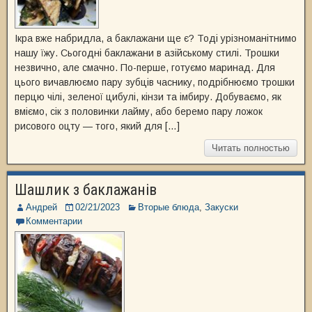
Ікра вже набридла, а баклажани ще є? Тоді урізноманітнимо
нашу їжу. Сьогодні баклажани в азійському стилі. Трошки
незвично, але смачно. По-перше, готуємо маринад. Для
цього вичавлюємо пару зубців часнику, подрібнюємо трошки
перцю чілі, зеленої цибулі, кінзи та імбиру. Добуваємо, як
вміємо, сік з половинки лайму, або беремо пару ложок
рисового оцту — того, який для […]
Читать полностью
Шашлик з баклажанів
Андрей
02/21/2023
Вторые блюда
,
Закуски
Комментарии