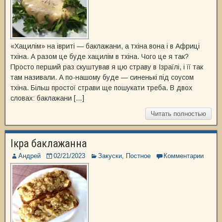
«Хацилім» на івриті — баклажани, а тхіна вона і в Африці
тхіна. А разом це буде хацилім в тхіна. Чого це я так?
Просто перший раз скуштував я цю страву в Ізраїлі, і її так
там називали. А по-нашому буде — синенькі під соусом
тхіна. Більш простої страви ще пошукати треба. В двох
словах: баклажани […]
Читать полностью
Ікра баклажанна
Андрей
02/21/2023
Закуски
,
Постное
Комментарии