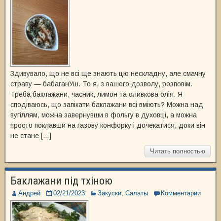
Здивувало, що не всі ще знають цю нескладну, але смачну
страву — бабаганУш. То я, з вашого дозволу, розповім.
Треба баклажани, часник, лимон та оливкова олія. Я
сподіваюсь, що запікати баклажани всі вміють? Можна над
вугіллям, можна завернувши в фольгу в духовці, а можна
просто поклавши на газову конфорку і дочекатися, доки він
не стане […]
Читать полностью
Баклажани під тхіною
Андрей
02/21/2023
Закуски
,
Салаты
Комментарии