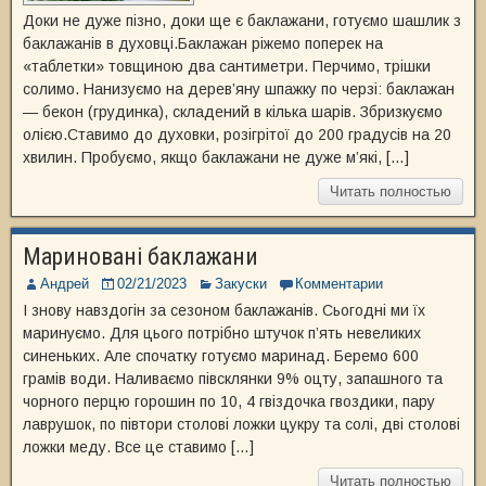
Доки не дуже пізно, доки ще є баклажани, готуємо шашлик з
баклажанів в духовці.Баклажан ріжемо поперек на
«таблетки» товщиною два сантиметри. Перчимо, трішки
солимо. Нанизуємо на дерев’яну шпажку по черзі: баклажан
— бекон (грудинка), складений в кілька шарів. Збризкуємо
олією.Ставимо до духовки, розігрітої до 200 градусів на 20
хвилин. Пробуємо, якщо баклажани не дуже м’які, […]
Читать полностью
Мариновані баклажани
Андрей
02/21/2023
Закуски
Комментарии
І знову навздогін за сезоном баклажанів. Сьогодні ми їх
маринуємо. Для цього потрібно штучок п’ять невеликих
синеньких. Але спочатку готуємо маринад. Беремо 600
грамів води. Наливаємо півсклянки 9% оцту, запашного та
чорного перцю горошин по 10, 4 гвіздочка гвоздики, пару
лаврушок, по півтори столові ложки цукру та солі, дві столові
ложки меду. Все це ставимо […]
Читать полностью