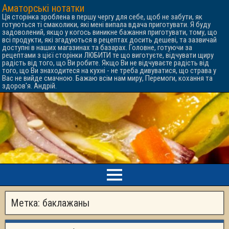
Аматорські нотатки
Ця сторінка зроблена в першу чергу для себе, щоб не забути, як
готуються ті смаколики, які мені випала вдача приготувати. Я буду
задоволений, якщо у когось виникне бажання приготувати, тому, що
всі продукти, які згадуються в рецептах досить дешеві, та зазвичай
доступні в наших магазинах та базарах. Головне, готуючи за
рецептами з цієї сторінки ЛЮБИТИ те що виготуєте, відчувати щиру
радість від того, що Ви робите. Якщо Ви не відчуваєте радість від
того, що Ви знаходитеся на кухні - не треба дивуватися, що страва у
Вас не вийде смачною. Бажаю всім нам миру, Перемоги, кохання та
здоров'я. Андрій.
Метка:
баклажаны