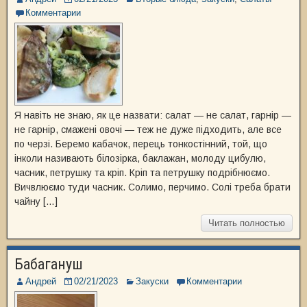
Комментарии
Я навіть не знаю, як це назвати: салат — не салат, гарнір —
не гарнір, смажені овочі — теж не дуже підходить, але все
по черзі. Беремо кабачок, перець тонкостінний, той, що
інколи називають білозірка, баклажан, молоду цибулю,
часник, петрушку та кріп. Кріп та петрушку подрібнюємо.
Вичвлюємо туди часник. Солимо, перчимо. Солі треба брати
чайну […]
Читать полностью
Бабагануш
Андрей
02/21/2023
Закуски
Комментарии