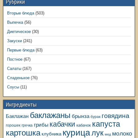
Рубрики
Вторые блюда
(503)
Выпечка
(56)
Диетическое
(30)
Закуски
(241)
Первые блюда
(63)
Постное
(67)
Салаты
(167)
Сладенькое
(76)
Соусы
(11)
Ингредиенты
баклажаны
говядина
Баклажан
брынза
бурак
капуста
кабачки
грибы
кабачок
горошек
гречка
курица
картошка
лук
молоко
клубника
мед