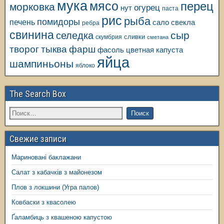
мука
мясо
перец
морковка
огурец
нут
паста
рис
рыба
помидоры
печень
свекла
сало
ребра
свинина
сыр
селедка
сливки
скумбрия
сметана
творог
тыква
фарш
фасоль
цветная капуста
яйца
шампиньоны
яблоко
The Search Box
Свежие записи
Мариновані баклажани
Салат з кабачків з майонезом
Плов з локшини (Угра палов)
Ковбаски з квасолею
Ґаламбиць з квашеною капустою