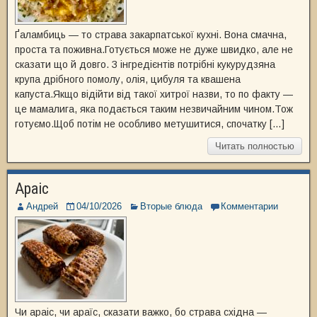
Ґаламбиць — то страва закарпатської кухні. Вона смачна,
проста та поживна.Готується може не дуже швидко, але не
сказати що й довго. З інгредієнтів потрібні кукурудзяна
крупа дрібного помолу, олія, цибуля та квашена
капуста.Якщо відійти від такої хитрої назви, то по факту —
це мамалига, яка подається таким незвичайним чином.Тож
готуємо.Щоб потім не особливо метушитися, спочатку […]
Читать полностью
Араіс
Андрей
04/10/2026
Вторые блюда
Комментарии
Чи араіс, чи араїс, сказати важко, бо страва східна —