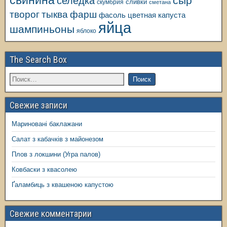
свинина
сыр
селедка
сливки
скумбрия
сметана
творог
тыква
фарш
фасоль
цветная капуста
яйца
шампиньоны
яблоко
The Search Box
Свежие записи
Мариновані баклажани
Салат з кабачків з майонезом
Плов з локшини (Угра палов)
Ковбаски з квасолею
Ґаламбиць з квашеною капустою
Свежие комментарии