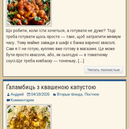
Що робити, коли їсти хочеться, а готувати не дуже? Тоді
треба готувати щось просте — таке, щоб затратити мінімум
часу. Тому майже завжди в шафі є банка вареної квасолі.
Сам я її не готую, купляю вже готову в магазині. Це може
бути просто квасоля, або, як сьогодні — в томатному
соусі.Ще треба ковбаску — тоненьку, […]
Читать полностью
Ґаламбиць з квашеною капустою
Андрей
04/18/2026
Вторые блюда
,
Постное
Комментарии