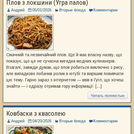
Плов з локшини (Угра палов)
Андрей
05/01/2026
Вторые блюда
Комментарии
Смачний та незвичайний плов. Ще й має власну назву, що
показує, що це не сучасна вигадка модних кулінахерів.
Взагалі, завжди думав, що плов робиться виключно з рису,
але випадково побачив ролик в ютубі та вирішив повивчати
цю тему. Гарно зараз з інтернетом — ввів в Гугл, що хочеш
знайти — і одразу отримав гору інформації: […]
Читать полностью
Ковбаски з квасолею
Андрей
04/20/2026
Вторые блюда
Комментарии