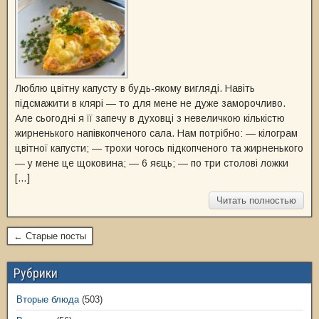
Люблю цвітну капусту в будь-якому вигляді. Навіть
підсмажити в клярі — то для мене не дуже заморочливо.
Але сьогодні я її запечу в духовці з невеличкою кількістю
жирненького напівкопченого сала. Нам потрібно: — кілограм
цвітної капусти; — трохи чогось підкопченого та жирненького
— у мене це щоковина; — 6 яєць; — по три столові ложки
[…]
Читать полностью
← Старые посты
Рубрики
Вторые блюда
(503)