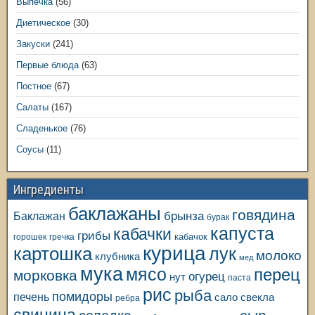
Выпечка
(56)
Диетическое
(30)
Закуски
(241)
Первые блюда
(63)
Постное
(67)
Салаты
(167)
Сладенькое
(76)
Соусы
(11)
Ингредиенты
баклажаны
говядина
Баклажан
брынза
бурак
капуста
кабачки
грибы
кабачок
горошек
гречка
курица
картошка
лук
молоко
клубника
мед
мука
мясо
перец
морковка
огурец
нут
паста
рис
рыба
помидоры
печень
свекла
сало
ребра