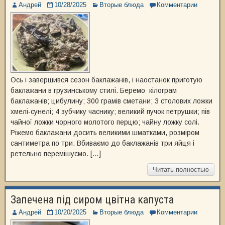
Андрей
10/28/2025
Вторые блюда
Комментарии
Ось і завершився сезон баклажанів, і наостанок приготую
баклажани в грузинському стилі. Беремо кілограм
баклажанів; цибулину; 300 грамів сметани; 3 столових ложки
хмелі-сунелі; 4 зубчику часнику; великий пучок петрушки; пів
чайної ложки чорного молотого перцю; чайну ложку солі.
Ріжемо баклажани досить великими шматками, розміром
сантиметра по три. Вбиваємо до баклажанів три яйця і
ретельно перемішуємо. […]
Читать полностью
Запечена під сиром цвітна капуста
Андрей
10/20/2025
Вторые блюда
Комментарии