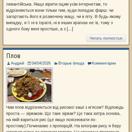
левантійська. Якщо вірити оцим усім інтернетам, то
відрізняються вони тільки тим, куди попадає фарш: чи
загортають його в розмочену мацу, чи в піту. В будь-якому
випадку, я її ні в Ізраїлі, ні в інших країнах не їв, тому з
одного боку мені простіше, а з […]
Читать полностью
Плов
Андрей
04/04/2026
Вторые блюда
Комментарии
Чим плов відрізняється від рисової каші з м’ясом? Відповідь
проста — зірваком. Що таке зірвак? Це така хитра основа,
на якій вариться рис (це якщо пояснювати по-
простому).Починаємо з пропорцій. На кілограм рису я беру