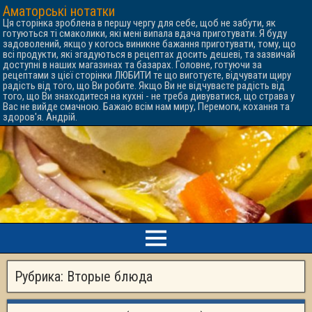
Аматорські нотатки
Ця сторінка зроблена в першу чергу для себе, щоб не забути, як
готуються ті смаколики, які мені випала вдача приготувати. Я буду
задоволений, якщо у когось виникне бажання приготувати, тому, що
всі продукти, які згадуються в рецептах досить дешеві, та зазвичай
доступні в наших магазинах та базарах. Головне, готуючи за
рецептами з цієї сторінки ЛЮБИТИ те що виготуєте, відчувати щиру
радість від того, що Ви робите. Якщо Ви не відчуваєте радість від
того, що Ви знаходитеся на кухні - не треба дивуватися, що страва у
Вас не вийде смачною. Бажаю всім нам миру, Перемоги, кохання та
здоров'я. Андрій.
Рубрика:
Вторые блюда