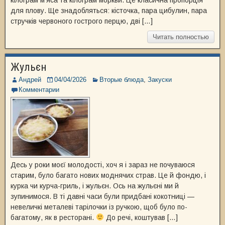
кілограм м’яса та кілограм моркви. Це класична пропорція
для плову. Ще знадобляться: кісточка, пара цибулин, пара
стручків червоного гострого перцю, дві […]
Читать полностью
Жульєн
Андрей
04/04/2026
Вторые блюда
,
Закуски
Комментарии
Десь у роки моєї молодості, хоч я і зараз не почуваюся
старим, було багато нових моднячих страв. Це й фондю, і
курка чи курча-гриль, і жульєн. Ось на жульєні ми й
зупинимося. В ті давні часи були придбані кокотниці —
невеличкі металеві тарілочки із ручкою, щоб було по-
багатому, як в ресторані.
До речі, коштував […]