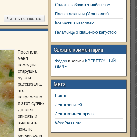
Салат з кабачків з майонезом
Плов з локшини (Угра палов)
Читать полностью
Ковбаски з квасолею
Ґаламбиць з квашеною капустою
Свежие комментарии
Посетила
меня
Фёдор
к записи
КРЕВЕТОЧНЫЙ
намедни
ОМЛЕТ
старушка
муза и
Мета
рассказала,
что
Войти
непременно
я этот супчик
Лента записей
должен
Лента комментариев
описать и
выложить,
WordPress.org
пока не
забылось, и