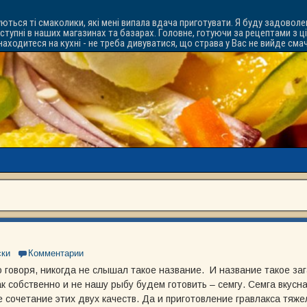
уються ті смаколики, які мені випала вдача приготувати. Я буду задоволе
ступні в наших магазинах та базарах. Головне, готуючи за рецептами з ц
знаходитеся на кухні - не треба дивуватися, що страва у Вас не вийде см
ски
Комментарии
 говоря, никогда не слышал такое название. И название такое за
ак собственно и не нашу рыбу будем готовить – семгу. Семга вкусна
 сочетание этих двух качеств. Да и приготовление гравлакса тяж