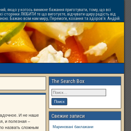
ний, якщо у когось виникне бажання приготувати, тому, що всі
ієї сторінки ЛЮБИТИ те що виготуєте, відчувати щиру радість від
ачною. Бажаю всім нам миру, Перемоги, кохання та здоров'я. Андрій.
The Search Box
гадочное. И не наше
Свежие записи
я, и полезная –
Мариновані баклажани
ело назвать сложным