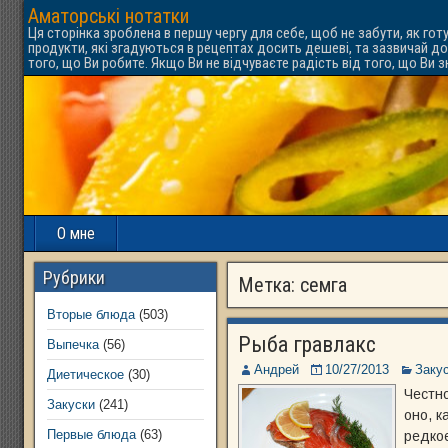
Аматорські нотатки
Ця сторінка зроблена в першу чергу для себе, щоб не забути, як гот
продукти, які згадуються в рецептах досить дешеві, та зазвичай до
того, що Ви робите. Якщо Ви не відчуваєте радість від того, що Ви 
О мне
Рубрики
Метка:
семга
Вторые блюда
(503)
Рыба гравлакс
Выпечка
(56)
Андрей
10/27/2013
Заку
Диетическое
(30)
Честно
Закуски
(241)
оно, к
Первые блюда
(63)
редкое