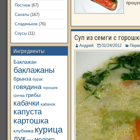
процес
Постное
(67)
Салаты
(167)
Сладенькое
(76)
Соусы
(11)
Суп из семги с горош
Андрей
01/24/2012
Перв
Ингредиенты
Баклажан
баклажаны
брынза
бурак
говядина
горошек
грибы
гречка
кабачки
кабачок
капуста
картошка
курица
клубника
лук
молоко