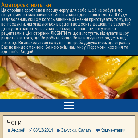
Аматорські нотатки
Ця сторінка зроблена в першу чергу для себе, щоб не забути, як
готуються ті смаколики, які мені випала вдача приготувати. Я буду
задоволений, якщо у когось виникне бажання приготувати, тому, що
всі продукти, які згадуються в рецептах досить дешеві, та зазвичай
доступні в наших магазинах та базарах. Головне, готуючи за
рецептами з цієї сторінки ЛЮБИТИ те що виготуєте, відчувати щиру
радість від того, що Ви робите. Якщо Ви не відчуваєте радість від
того, що Ви знаходитеся на кухні - не треба дивуватися, що страва у
Вас не вийде смачною. Бажаю всім нам миру, Перемоги, кохання та
здоров'я. Андрій.
Чоги
Андрей
08/13/2014
Закуски
,
Салаты
Комментарии