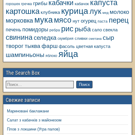
капуста
кабачки
грибы
кабачок
горошек
гречка
курица
картошка
лук
молоко
клубника
мед
мука
мясо
перец
морковка
огурец
нут
паста
рис
рыба
помидоры
печень
свекла
сало
ребра
свинина
сыр
селедка
сливки
скумбрия
сметана
творог
тыква
фарш
фасоль
цветная капуста
яйца
шампиньоны
яблоко
The Search Box
Свежие записи
Мариновані баклажани
Салат з кабачків з майонезом
Плов з локшини (Угра палов)