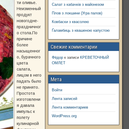
ти оливье.
Салат з кабачків з майонезом
Неизменный
Плов з локшини (Угра палов)
продукт
новогодне-
Ковбаски з квасолею
праздничног
Ґаламбиць з квашеною капустою
о стола.По
причине
более
Свежие комментарии
насыщенног
о, бурачного
Фёдор
к записи
КРЕВЕТОЧНЫЙ
цвета
ОМЛЕТ
салата,
лицом в него
Мета
падать было
не принято.
Войти
Простота
Лента записей
изготовлени
я давала
Лента комментариев
импульс к
WordPress.org
полету
кулинарной