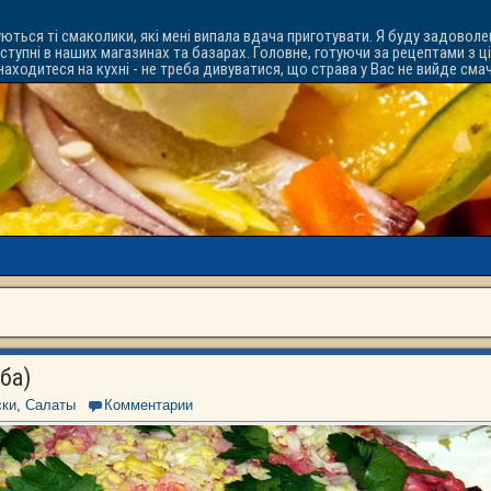
уються ті смаколики, які мені випала вдача приготувати. Я буду задоволе
ступні в наших магазинах та базарах. Головне, готуючи за рецептами з ц
знаходитеся на кухні - не треба дивуватися, що страва у Вас не вийде см
ба)
ски
,
Салаты
Комментарии