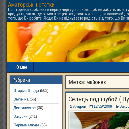
Аматорські нотатки
Ця сторінка зроблена в першу чергу для себе, щоб не забути, як гот
продукти, які згадуються в рецептах досить дешеві, та зазвичай до
того, що Ви робите. Якщо Ви не відчуваєте радість від того, що Ви 
О мне
Рубрики
Метка:
майонез
Вторые блюда
(503)
Сельдь под шубой (Шу
Выпечка
(56)
Андрей
12/29/2009
Заку
Диетическое
(30)
Закуски
(241)
Первые блюда
(63)