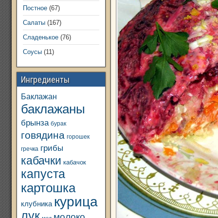
Постное
(67)
Салаты
(167)
Сладенькое
(76)
Соусы
(11)
Ингредиенты
Баклажан
баклажаны
брынза
бурак
говядина
горошек
грибы
гречка
кабачки
кабачок
капуста
картошка
курица
клубника
лук
молоко