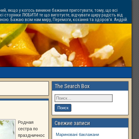
ний, якщо у когось виникне бажання приготувати, тому, що всі
ієї сторінки ЛЮБИТИ те що виготуєте, відчувати щиру радість від
ачною. Бажаю всім нам миру, Перемоги, кохання та здоров'я. Андрій.
The Search Box
Родная
Свежие записи
сестра по
Мариновані баклажани
праздничнос