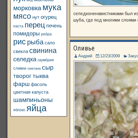
мед
мука
морковка
селедконенавистниками был из
мясо
огурец
нут
шуба, где под многими слоями 
перец
печень
паста
помидоры
ребра
рис
рыба
сало
Оливье
свинина
свекла
Андрей
12/23/2009
Заку
селедка
скумбрия
сыр
сливки
сметана
творог
тыква
фарш
фасоль
цветная капуста
шампиньоны
яйца
яблоко