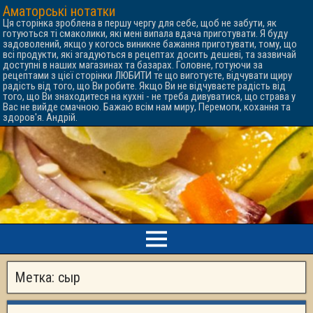
Аматорські нотатки
Ця сторінка зроблена в першу чергу для себе, щоб не забути, як
готуються ті смаколики, які мені випала вдача приготувати. Я буду
задоволений, якщо у когось виникне бажання приготувати, тому, що
всі продукти, які згадуються в рецептах досить дешеві, та зазвичай
доступні в наших магазинах та базарах. Головне, готуючи за
рецептами з цієї сторінки ЛЮБИТИ те що виготуєте, відчувати щиру
радість від того, що Ви робите. Якщо Ви не відчуваєте радість від
того, що Ви знаходитеся на кухні - не треба дивуватися, що страва у
Вас не вийде смачною. Бажаю всім нам миру, Перемоги, кохання та
здоров'я. Андрій.
Метка:
сыр