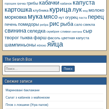
капуста
кабачки
грибы
кабачок
горошек
гречка
курица
картошка
лук
молоко
клубника
мед
мука
мясо
перец
морковка
огурец
нут
паста
рис
рыба
помидоры
печень
свекла
сало
ребра
свинина
сыр
селедка
сливки
скумбрия
сметана
творог
тыква
фарш
фасоль
цветная капуста
яйца
шампиньоны
яблоко
The Search Box
Свежие записи
Мариновані баклажани
Салат з кабачків з майонезом
Плов з локшини (Угра палов)