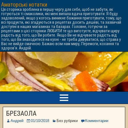
Аматорські нотатки
Ця сторінка зроблена в першу чергу для себе, щоб не забути, як
готуються ті смаколики, які мені випала вдача приготувати. Я буду
задоволений, якщо у когось виникне бажання приготувати, тому, що
всі продукти, які згадуються в рецептах досить дешеві, та зазвичай
доступні в наших магазинах та базарах. Головне, готуючи за
рецептами з цієї сторінки ЛЮБИТИ те що виготуєте, відчувати щиру
радість від того, що Ви робите. Якщо Ви не відчуваєте радість від
того, що Ви знаходитеся на кухні - не треба дивуватися, що страва у
Вас не вийде смачною. Бажаю всім нам миру, Перемоги, кохання та
здоров'я. Андрій.
БРЕЗАОЛА
Андрей
01/10/2018
Без рубрики
Комментарии