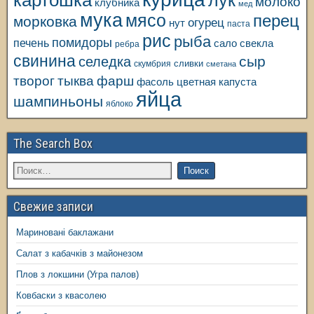
лук
молоко
клубника
мед
мука
мясо
перец
морковка
огурец
нут
паста
рис
рыба
помидоры
печень
свекла
сало
ребра
свинина
сыр
селедка
сливки
скумбрия
сметана
творог
тыква
фарш
фасоль
цветная капуста
яйца
шампиньоны
яблоко
The Search Box
Свежие записи
Мариновані баклажани
Салат з кабачків з майонезом
Плов з локшини (Угра палов)
Ковбаски з квасолею