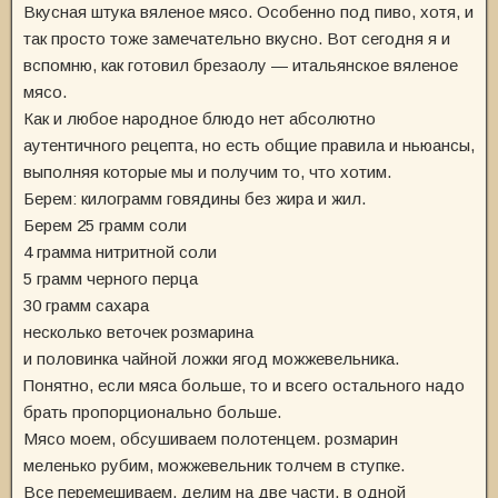
Вкусная штука вяленое мясо. Особенно под пиво, хотя, и
так просто тоже замечательно вкусно. Вот сегодня я и
вспомню, как готовил брезаолу — итальянское вяленое
мясо.
Как и любое народное блюдо нет абсолютно
аутентичного рецепта, но есть общие правила и ньюансы,
выполняя которые мы и получим то, что хотим.
Берем: килограмм говядины без жира и жил.
Берем 25 грамм соли
4 грамма нитритной соли
5 грамм черного перца
30 грамм сахара
несколько веточек розмарина
и половинка чайной ложки ягод можжевельника.
Понятно, если мяса больше, то и всего остального надо
брать пропорционально больше.
Мясо моем, обсушиваем полотенцем. розмарин
меленько рубим, можжевельник толчем в ступке.
Все перемешиваем, делим на две части, в одной