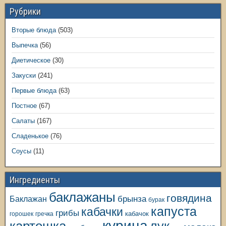
Рубрики
Вторые блюда
(503)
Выпечка
(56)
Диетическое
(30)
Закуски
(241)
Первые блюда
(63)
Постное
(67)
Салаты
(167)
Сладенькое
(76)
Соусы
(11)
Ингредиенты
баклажаны
говядина
Баклажан
брынза
бурак
капуста
кабачки
грибы
кабачок
горошек
гречка
курица
картошка