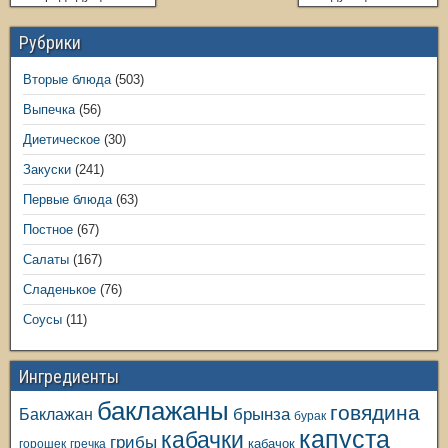
Рубрики
Вторые блюда
(503)
Выпечка
(56)
Диетическое
(30)
Закуски
(241)
Первые блюда
(63)
Постное
(67)
Салаты
(167)
Сладенькое
(76)
Соусы
(11)
Ингредиенты
баклажаны
говядина
Баклажан
брынза
бурак
капуста
кабачки
грибы
кабачок
горошек
гречка