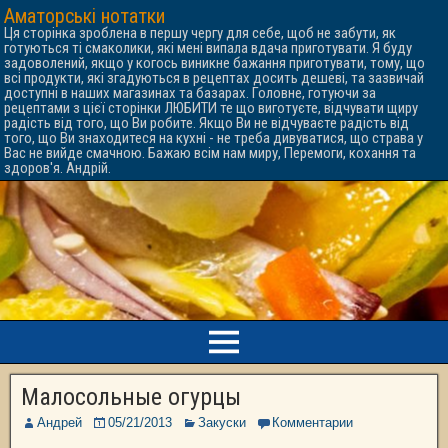
Аматорські нотатки
Ця сторінка зроблена в першу чергу для себе, щоб не забути, як
готуються ті смаколики, які мені випала вдача приготувати. Я буду
задоволений, якщо у когось виникне бажання приготувати, тому, що
всі продукти, які згадуються в рецептах досить дешеві, та зазвичай
доступні в наших магазинах та базарах. Головне, готуючи за
рецептами з цієї сторінки ЛЮБИТИ те що виготуєте, відчувати щиру
радість від того, що Ви робите. Якщо Ви не відчуваєте радість від
того, що Ви знаходитеся на кухні - не треба дивуватися, що страва у
Вас не вийде смачною. Бажаю всім нам миру, Перемоги, кохання та
здоров'я. Андрій.
Малосольные огурцы
Андрей
05/21/2013
Закуски
Комментарии