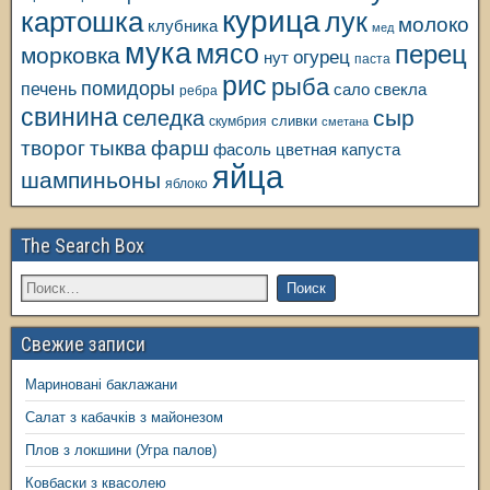
курица
картошка
лук
молоко
клубника
мед
мука
мясо
перец
морковка
огурец
нут
паста
рис
рыба
помидоры
печень
свекла
сало
ребра
свинина
сыр
селедка
сливки
скумбрия
сметана
творог
тыква
фарш
фасоль
цветная капуста
яйца
шампиньоны
яблоко
The Search Box
Свежие записи
Мариновані баклажани
Салат з кабачків з майонезом
Плов з локшини (Угра палов)
Ковбаски з квасолею