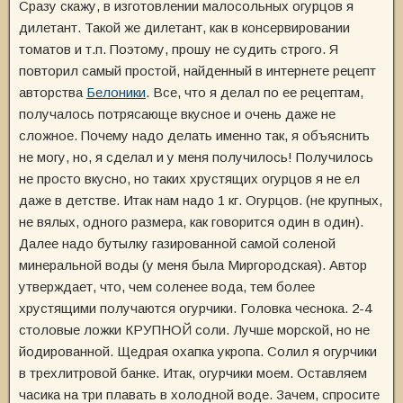
Сразу скажу, в изготовлении малосольных огурцов я
дилетант. Такой же дилетант, как в консервировании
томатов и т.п. Поэтому, прошу не судить строго. Я
повторил самый простой, найденный в интернете рецепт
авторства
Белоники
. Все, что я делал по ее рецептам,
получалось потрясающе вкусное и очень даже не
сложное. Почему надо делать именно так, я объяснить
не могу, но, я сделал и у меня получилось! Получилось
не просто вкусно, но таких хрустящих огурцов я не ел
даже в детстве. Итак нам надо 1 кг. Огурцов. (не крупных,
не вялых, одного размера, как говорится один в один).
Далее надо бутылку газированной самой соленой
минеральной воды (у меня была Миргородская). Автор
утверждает, что, чем соленее вода, тем более
хрустящими получаются огурчики. Головка чеснока. 2-4
столовые ложки КРУПНОЙ соли. Лучше морской, но не
йодированной. Щедрая охапка укропа. Солил я огурчики
в трехлитровой банке. Итак, огурчики моем. Оставляем
часика на три плавать в холодной воде. Зачем, спросите