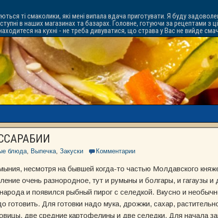
уються ті смаколики, які мені випала вдача приготувати. Я буду задоволе
ступні в наших магазинах та базарах. Головне, готуючи за рецептами з ц
знаходитеся на кухні - не треба дивуватися, що страва у Вас не вийде см
ССАРАБИИ
ые блюда
,
Выпечка
,
Закуски
Комментарии
ния, несмотря на бывшей когда-то частью Молдавского княжес
ение очень разнородное, тут и румыны и болгары, и гагаузы и 
 народа и появился рыбный пирог с селедкой. Вкусно и необычн
 готовить. Для готовки надо мука, дрожжи, сахар, растительно
уковицы, две средние картофелины и две селедки. Для начала з