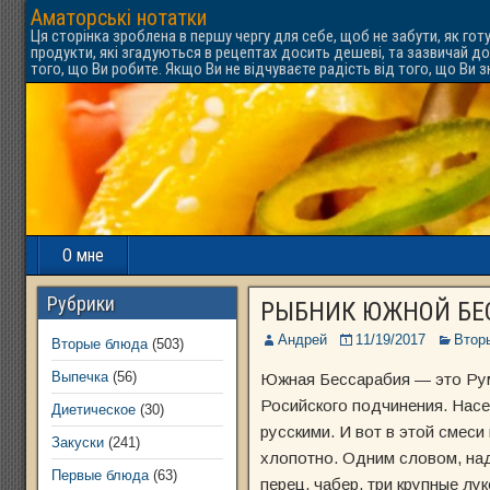
Аматорські нотатки
Ця сторінка зроблена в першу чергу для себе, щоб не забути, як гот
продукти, які згадуються в рецептах досить дешеві, та зазвичай до
того, що Ви робите. Якщо Ви не відчуваєте радість від того, що Ви 
О мне
Рубрики
РЫБНИК ЮЖНОЙ БЕ
Андрей
11/19/2017
Втор
Вторые блюда
(503)
Выпечка
(56)
Южная Бессарабия — это Румы
Росийского подчинения. Насел
Диетическое
(30)
русскими. И вот в этой смеси
Закуски
(241)
хлопотно. Одним словом, надо
Первые блюда
(63)
перец, чабер, три крупные л