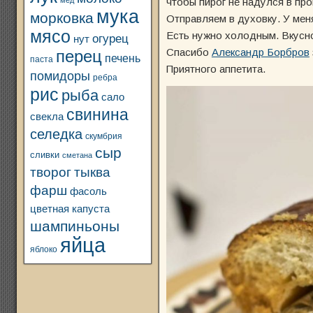
мед
чтобы пирог не надулся в про
мука
морковка
Отправляем в духовку. У меня
мясо
Есть нужно холодным. Вкусно
огурец
нут
Спасибо
Александр Борбров
перец
печень
паста
Приятного аппетита.
помидоры
ребра
рис
рыба
сало
свинина
свекла
селедка
скумбрия
сыр
сливки
сметана
творог
тыква
фарш
фасоль
цветная капуста
шампиньоны
яйца
яблоко