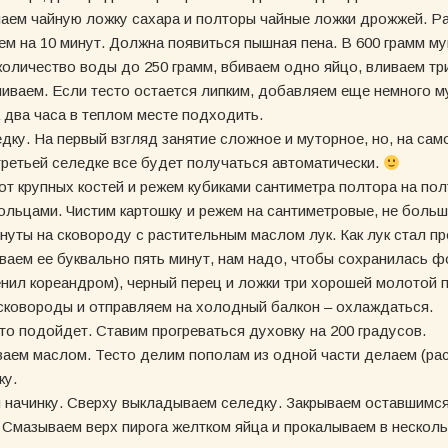
паем чайную ложку сахара и полторы чайные ложки дрожжей. 
ем на 10 минут. Должна появиться пышная пена. В 600 грамм м
оличество воды до 250 грамм, вбиваем одно яйцо, вливаем тр
иваем. Если тесто остается липким, добавляем еще немного 
а два часа в теплом месте подходить.
дку. На первый взгляд занятие сложное и муторное, но, на са
третьей селедке все будет получаться автоматически.
 крупных костей и режем кубиками сантиметра полтора на пол
ольцами. Чистим картошку и режем на сантиметровые, не больш
нуты на сковороду с растительным маслом лук. Как лук стал пр
аем ее буквально пять минут, нам надо, чтобы сохранилась фо
енил кореандром), черный перец и ложки три хорошей молотой п
сковороды и отправляем на холодный балкон – охлаждаться.
то подойдет. Ставим прогреваться духовку на 200 градусов.
аем маслом. Тесто делим пополам из одной части делаем (рас
ку.
 начинку. Сверху выкладываем селедку. Закрываем оставшимс
. Смазываем верх пирога желтком яйца и прокалываем в несколь