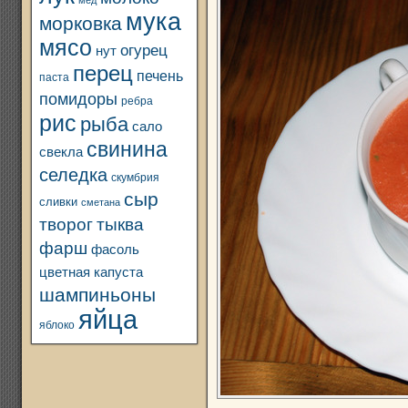
мед
мука
морковка
мясо
огурец
нут
перец
печень
паста
помидоры
ребра
рис
рыба
сало
свинина
свекла
селедка
скумбрия
сыр
сливки
сметана
творог
тыква
фарш
фасоль
цветная капуста
шампиньоны
яйца
яблоко