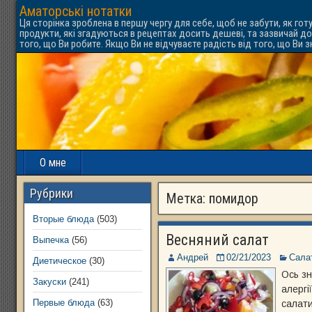
Аматорські нотатки
Ця сторінка зроблена в першу чергу для себе, щоб не забути, як гот
продукти, які згадуються в рецептах досить дешеві, та зазвичай до
того, що Ви робите. Якщо Ви не відчуваєте радість від того, що Ви 
О мне
Рубрики
Метка:
помидор
Вторые блюда
(503)
Весняний салат
Выпечка
(56)
Андрей
02/21/2023
Сала
Диетическое
(30)
Ось зн
Закуски
(241)
алергі
Первые блюда
(63)
салати