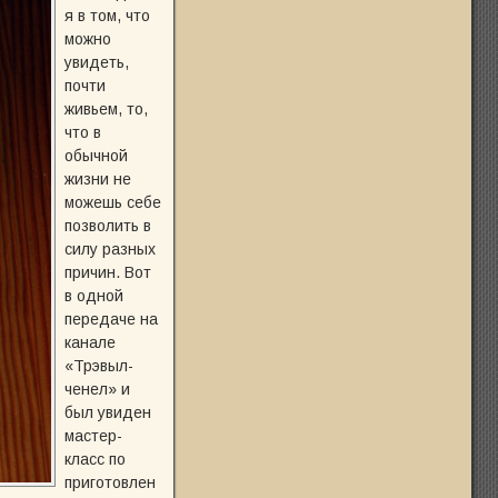
я в том, что
можно
увидеть,
почти
живьем, то,
что в
обычной
жизни не
можешь себе
позволить в
силу разных
причин. Вот
в одной
передаче на
канале
«Трэвыл-
ченел» и
был увиден
мастер-
класс по
приготовлен