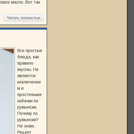
ковое масло. Вот так
Читать полностью
Все простые
блюда, как
правило
вкусны. Не
является
исключение
м и
простенькие
кабачки по
румынски.
Почему по
румынски?
Не знаю.
Рецепт