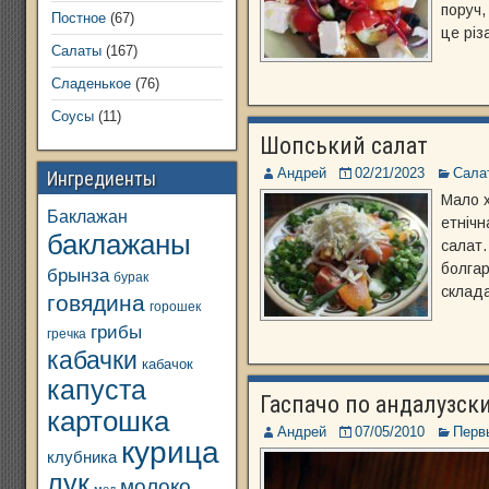
поруч,
Постное
(67)
це різ
Салаты
(167)
Сладенькое
(76)
Соусы
(11)
Шопський салат
Андрей
02/21/2023
Сала
Ингредиенты
Мало х
Баклажан
етнічн
баклажаны
салат.
болгар
брынза
бурак
склада
говядина
горошек
грибы
гречка
кабачки
кабачок
капуста
Гаспачо по андалузск
картошка
Андрей
07/05/2010
Перв
курица
клубника
лук
молоко