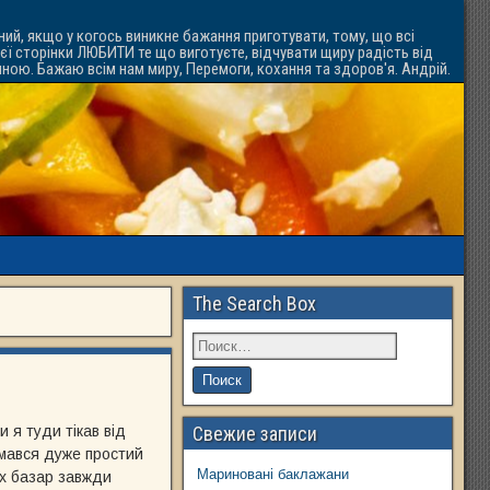
ний, якщо у когось виникне бажання приготувати, тому, що всі
ієї сторінки ЛЮБИТИ те що виготуєте, відчувати щиру радість від
ачною. Бажаю всім нам миру, Перемоги, кохання та здоров'я. Андрій.
The Search Box
 я туди тікав від
Свежие записи
умався дуже простий
Мариновані баклажани
ах базар завжди