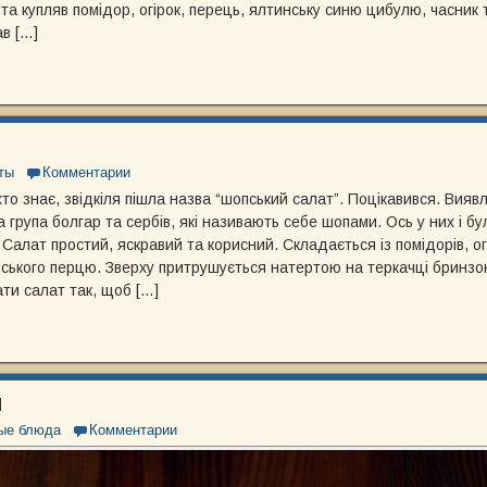
 та купляв помідор, огірок, перець, ялтинську синю цибулю, часник 
ав […]
ты
Комментарии
то знає, звідкіля пішла назва “шопський салат”. Поцікавився. Виявл
а група болгар та сербів, які називають себе шопами. Ось у них і б
 Салат простий, яскравий та корисний. Складається із помідорів, огі
ського перцю. Зверху притрушується натертою на теркачці бринзо
ти салат так, щоб […]
и
ые блюда
Комментарии