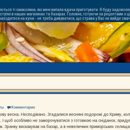
уються ті смаколики, які мені випала вдача приготувати. Я буду задоволе
ступні в наших магазинах та базарах. Головне, готуючи за рецептами з ц
знаходитеся на кухні - не треба дивуватися, що страва у Вас не вийде см
ты
Комментарии
ову весна. Несподівано. Згадалися весняні подорожі до Криму, коли
ї. І щоб особливо не заморочуватися з готовкою на сніданок, прид
к. Зранку вискакував на базар, а в невеличких приморських селищ