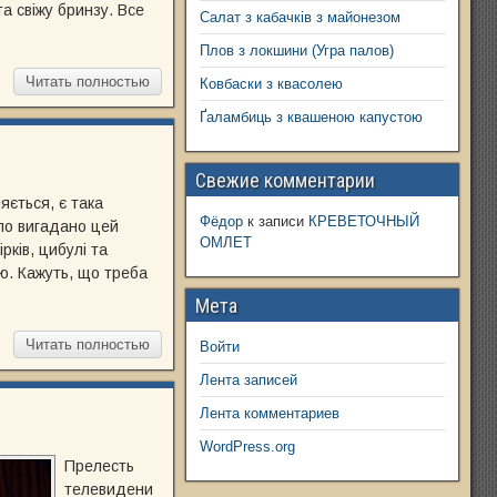
та свіжу бринзу. Все
Салат з кабачків з майонезом
Плов з локшини (Угра палов)
Читать полностью
Ковбаски з квасолею
Ґаламбиць з квашеною капустою
Свежие комментарии
яється, є така
Фёдор
к записи
КРЕВЕТОЧНЫЙ
уло вигадано цей
ОМЛЕТ
рків, цибулі та
ю. Кажуть, що треба
Мета
Читать полностью
Войти
Лента записей
Лента комментариев
WordPress.org
Прелесть
телевидени