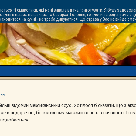
уються ті смаколики, які мені випала вдача приготувати. Я буду задоволе
ступні в наших магазинах та базарах. Головне, готуючи за рецептами з ц
знаходитеся на кухні - не треба дивуватися, що страва у Вас не вийде см
ски
ільш відомий мексиканський соус. Хотілося б сказати, що з екз
вже й недоречно, бо в кожному магазині воно є в наявності. Гот
 подобається.