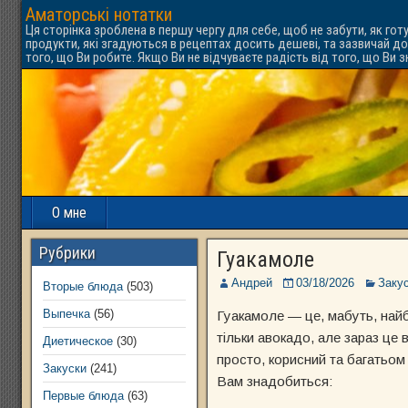
Аматорські нотатки
Ця сторінка зроблена в першу чергу для себе, щоб не забути, як гот
продукти, які згадуються в рецептах досить дешеві, та зазвичай до
того, що Ви робите. Якщо Ви не відчуваєте радість від того, що Ви 
О мне
Рубрики
Гуакамоле
Андрей
03/18/2026
Заку
Вторые блюда
(503)
Выпечка
(56)
Гуакамоле — це, мабуть, найб
тільки авокадо, але зараз це 
Диетическое
(30)
просто, корисний та багатьом
Закуски
(241)
Вам знадобиться:
Первые блюда
(63)