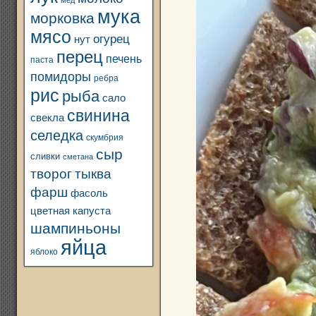
мед
мука
морковка
мясо
огурец
нут
перец
печень
паста
помидоры
ребра
рис
рыба
сало
свинина
свекла
селедка
скумбрия
сыр
сливки
сметана
творог
тыква
фарш
фасоль
цветная капуста
шампиньоны
яйца
яблоко