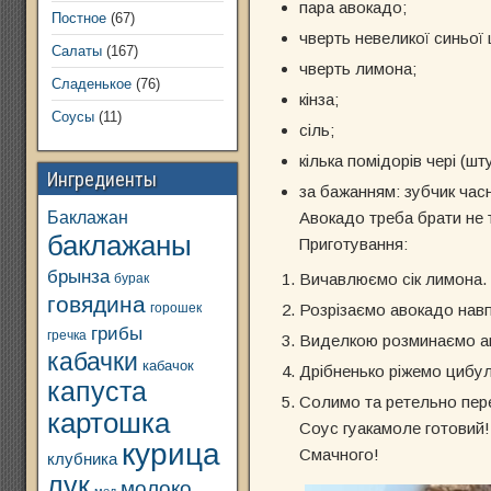
пара авокадо;
Постное
(67)
чверть невеликої синьої
Салаты
(167)
чверть лимона;
Сладенькое
(76)
кінза;
Соусы
(11)
сіль;
кілька помідорів чері (ш
Ингредиенты
за бажанням: зубчик час
Баклажан
Авокадо треба брати не тв
баклажаны
Приготування:
брынза
Вичавлюємо сік лимона. 
бурак
говядина
горошек
Розрізаємо авокадо навпі
грибы
гречка
Виделкою розминаємо ав
кабачки
кабачок
Дрібненько ріжемо цибул
капуста
Солимо та ретельно пер
картошка
Соус гуакамоле готовий! 
курица
Смачного!
клубника
лук
молоко