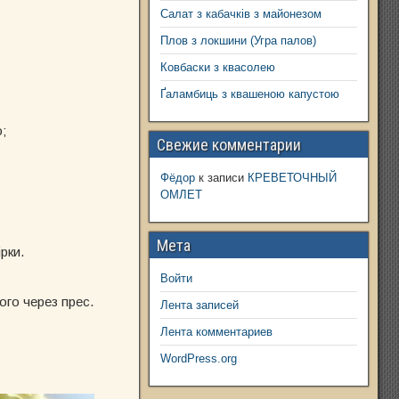
Салат з кабачків з майонезом
Плов з локшини (Угра палов)
Ковбаски з квасолею
Ґаламбиць з квашеною капустою
;
Свежие комментарии
Фёдор
к записи
КРЕВЕТОЧНЫЙ
ОМЛЕТ
Мета
рки.
Войти
ого через прес.
Лента записей
Лента комментариев
WordPress.org