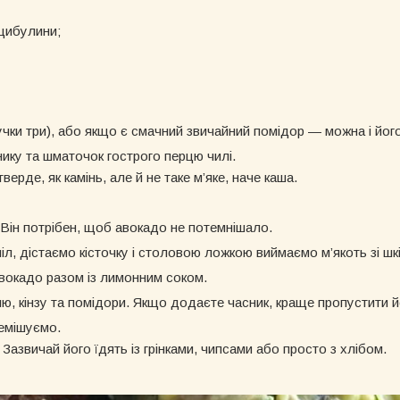
 цибулини;
тучки три), або якщо є смачний звичайний помідор — можна і його
нику та шматочок гострого перцю чилі.
ерде, як камінь, але й не таке м’яке, наче каша.
Він потрібен, щоб авокадо не потемнішало.
л, дістаємо кісточку і столовою ложкою виймаємо м’якоть зі шкі
окадо разом із лимонним соком.
ю, кінзу та помідори. Якщо додаєте часник, краще пропустити й
емішуємо.
Зазвичай його їдять із грінками, чипсами або просто з хлібом.