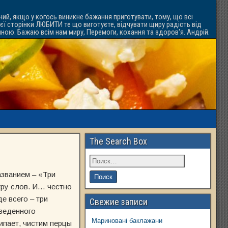
ний, якщо у когось виникне бажання приготувати, тому, що всі
ієї сторінки ЛЮБИТИ те що виготуєте, відчувати щиру радість від
ачною. Бажаю всім нам миру, Перемоги, кохання та здоров'я. Андрій.
The Search Box
азванием – «Три
игру слов. И… честно
е всего – три
Свежие записи
зведенного
Мариновані баклажани
кипает, чистим перцы