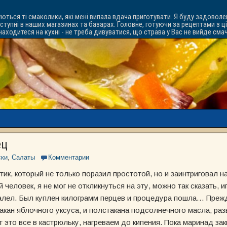
уються ті смаколики, які мені випала вдача приготувати. Я буду задоволе
ступні в наших магазинах та базарах. Головне, готуючи за рецептами з ц
знаходитеся на кухні - не треба дивуватися, що страва у Вас не вийде см
ец
ски
,
Салаты
Комментарии
птик, который не только поразил простотой, но и заинтриговал н
й человек, я не мог не откликнуться на эту, можно так сказать, 
жалел. Был куплен килограмм перцев и процедура пошла… Прежд
стакан яблочного уксуса, и полстакана подсолнечного масла, ра
 это все в кастрюльку, нагреваем до кипения. Пока маринад за