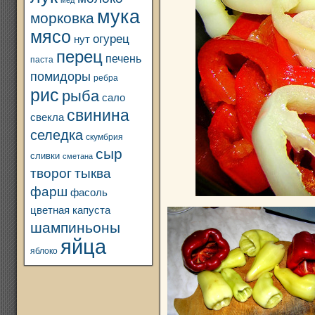
мед
мука
морковка
мясо
огурец
нут
перец
печень
паста
помидоры
ребра
рис
рыба
сало
свинина
свекла
селедка
скумбрия
сыр
сливки
сметана
творог
тыква
фарш
фасоль
цветная капуста
шампиньоны
яйца
яблоко