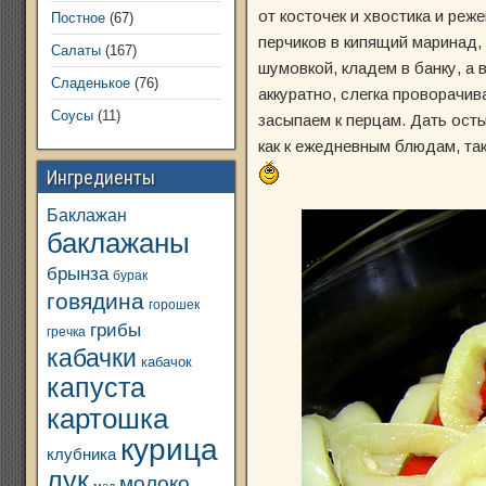
от косточек и хвостика и реж
Постное
(67)
перчиков в кипящий маринад,
Салаты
(167)
шумовкой, кладем в банку, а
Сладенькое
(76)
аккуратно, слегка проворачи
Соусы
(11)
засыпаем к перцам. Дать ост
как к ежедневным блюдам, так 
Ингредиенты
Баклажан
баклажаны
брынза
бурак
говядина
горошек
грибы
гречка
кабачки
кабачок
капуста
картошка
курица
клубника
лук
молоко