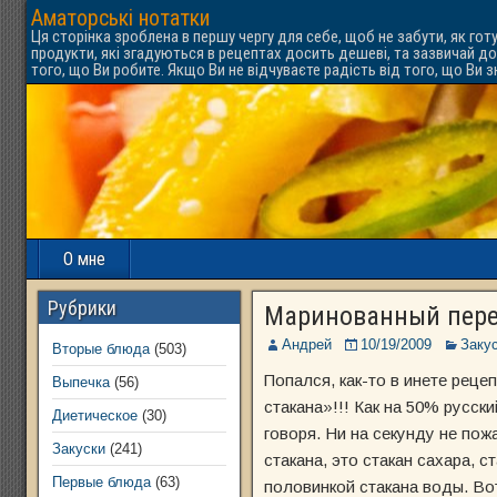
Аматорські нотатки
Ця сторінка зроблена в першу чергу для себе, щоб не забути, як гот
продукти, які згадуються в рецептах досить дешеві, та зазвичай до
того, що Ви робите. Якщо Ви не відчуваєте радість від того, що Ви 
О мне
Рубрики
Маринованный пер
Андрей
10/19/2009
Заку
Вторые блюда
(503)
Попался, как-то в инете реце
Выпечка
(56)
стакана»!!! Как на 50% русски
Диетическое
(30)
говоря. Ни на секунду не по
Закуски
(241)
стакана, это стакан сахара, 
Первые блюда
(63)
половинкой стакана воды. Вот