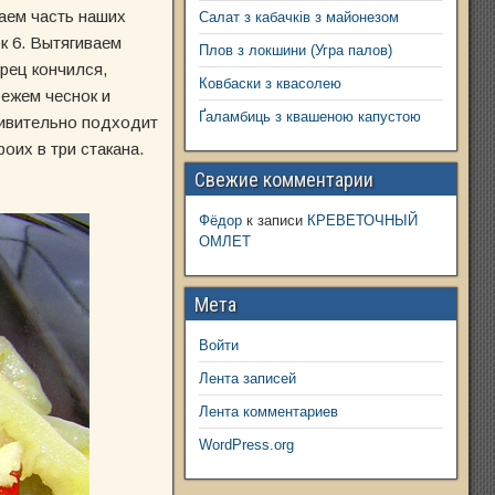
саем часть наших
Салат з кабачків з майонезом
к 6. Вытягиваем
Плов з локшини (Угра палов)
рец кончился,
Ковбаски з квасолею
режем чеснок и
Ґаламбиць з квашеною капустою
дивительно подходит
роих в три стакана.
Свежие комментарии
Фёдор
к записи
КРЕВЕТОЧНЫЙ
ОМЛЕТ
Мета
Войти
Лента записей
Лента комментариев
WordPress.org