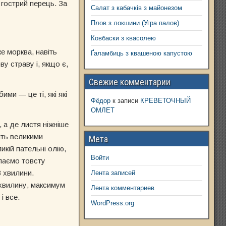
 гострий перець. За
Салат з кабачків з майонезом
Плов з локшини (Угра палов)
Ковбаски з квасолею
е морква, навіть
Ґаламбиць з квашеною капустою
у страву і, якщо є,
Свежие комментарии
ми — це ті, які які
Фёдор
к записи
КРЕВЕТОЧНЫЙ
ОМЛЕТ
, а де листя ніжніше
ить великими
Мета
икій пательні олію,
Войти
ипаємо товсту
3 хвилини.
Лента записей
 хвилину, максимум
Лента комментариев
і все.
WordPress.org