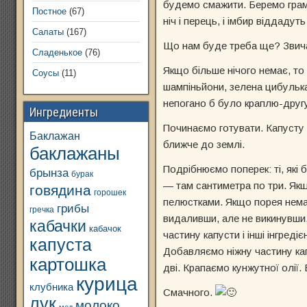
будемо смажити. Беремо грамі
Постное
(67)
ніч і перець, і імбир
віддадуть 
Салаты
(167)
Що нам буде треба ще? Звичай
Сладенькое
(76)
Якщо більше нічого немає, то 
Соусы
(11)
шампіньйони, зелена цибулька
непогано б було краплю-другу
Ингредиенты
Починаємо готувати. Капусту д
Баклажан
ближче до землі.
баклажаны
Подрібнюємо поперек: ті, які 
брынза
бурак
— там сантиметра по три. Якщ
говядина
горошек
пелюстками. Якщо порея немає,
грибы
гречка
видаливши, але не викинувши, 
кабачки
кабачок
частину капусти і інші інгред
капуста
Добавляємо ніжну частину капу
картошка
дві. Крапаємо кунжутної олії
курица
клубника
Смачного.
лук
молоко