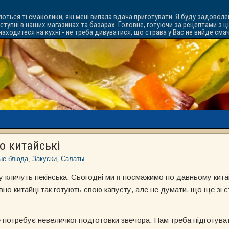
уються ті смаколики, які мені випала вдача приготувати. Я буду задоволе
ступні в наших магазинах та базарах. Головне, готуючи за рецептами з ц
знаходитеся на кухні - не треба дивуватися, що страва у Вас не вийде см
о китайські
ые блюда
,
Закуски
,
Салаты
ку кличуть пекінська. Сьогодні ми її посмажимо по давньому кит
но китайці так готують свою капусту, але не думати, що ще зі с
 потребує невеличкої подготовки звечора. Нам треба підготувати