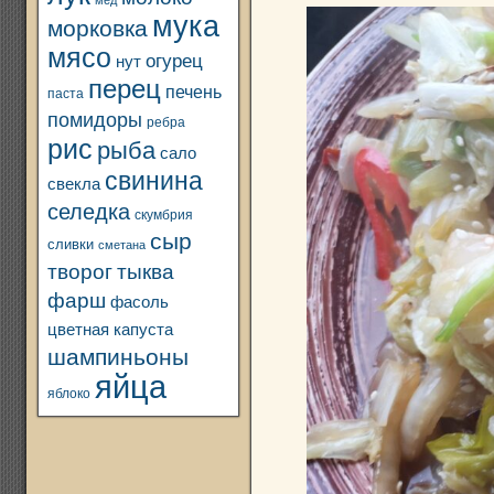
мед
мука
морковка
мясо
огурец
нут
перец
печень
паста
помидоры
ребра
рис
рыба
сало
свинина
свекла
селедка
скумбрия
сыр
сливки
сметана
творог
тыква
фарш
фасоль
цветная капуста
шампиньоны
яйца
яблоко