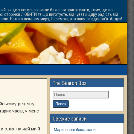
ний, якщо у когось виникне бажання приготувати, тому, що всі
ієї сторінки ЛЮБИТИ те що виготуєте, відчувати щиру радість від
ачною. Бажаю всім нам миру, Перемоги, кохання та здоров'я. Андрій.
The Search Box
айському рецепту.
тарих часів, у мене
Свежие записи
 олію, на якій ми й
Мариновані баклажани