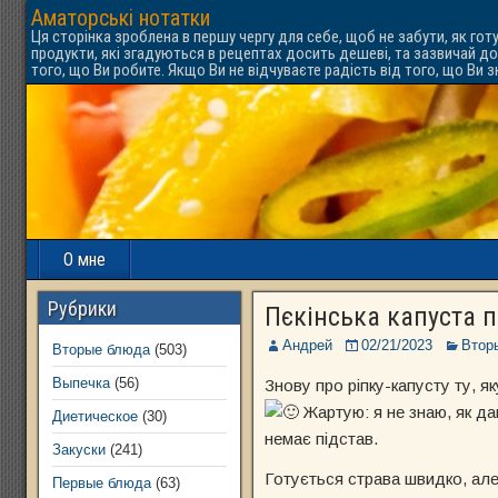
Аматорські нотатки
Ця сторінка зроблена в першу чергу для себе, щоб не забути, як гот
продукти, які згадуються в рецептах досить дешеві, та зазвичай до
того, що Ви робите. Якщо Ви не відчуваєте радість від того, що Ви 
О мне
Рубрики
Пєкінська капуста п
Андрей
02/21/2023
Втор
Вторые блюда
(503)
Выпечка
(56)
Знову про ріпку-капусту ту, я
Жартую: я не знаю, як дав
Диетическое
(30)
немає підстав.
Закуски
(241)
Готується страва швидко, але
Первые блюда
(63)