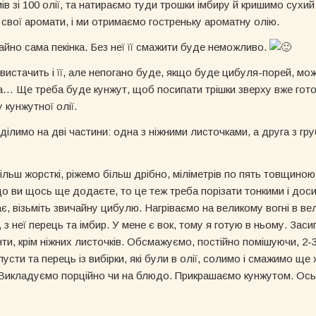
в зі 100 олії, та натираємо туди трошки імбиру й кришимо сухий
свої аромати, і ми отримаємо гостреньку ароматну олію.
но сама пекінка. Без неї її смажити буде неможливо.
вистачить і її, але непогано буде, якщо буде цибуля-порей, мож
… Ще треба буде кунжут, щоб посипати трішки зверху вже готов
 кунжутної олії.
ілимо на дві частини: одна з ніжними листочками, а друга з груби
більш жорсткі, ріжемо більш дрібно, міліметрів по пять товщиною
о ви щось ще додаєте, то це теж треба порізати тонкими і дос
 візьміть звичайну цибулю. Нагріваємо на великому вогні в вел
з неї перець та імбир. У мене є вок, тому я готую в ньому. Зас
ієнти, крім ніжних листочків. Обсмажуємо, постійно помішуючи, 2-
сти та перець із вибірки, які були в олії, солимо і смажимо ще
. Викладуємо порційно чи на блюдо. Прикрашаємо кунжутом. Ось 