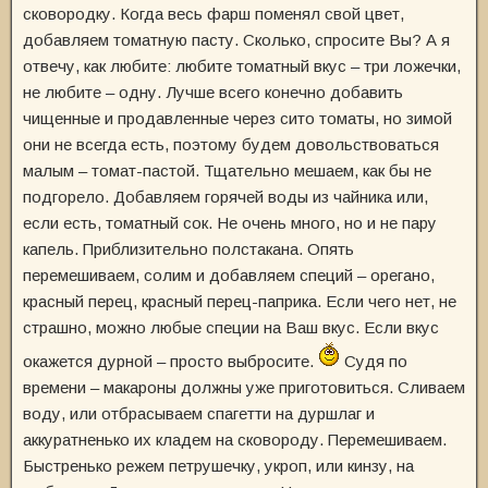
сковородку. Когда весь фарш поменял свой цвет,
добавляем томатную пасту. Сколько, спросите Вы? А я
отвечу, как любите: любите томатный вкус – три ложечки,
не любите – одну. Лучше всего конечно добавить
чищенные и продавленные через сито томаты, но зимой
они не всегда есть, поэтому будем довольствоваться
малым – томат-пастой. Тщательно мешаем, как бы не
подгорело. Добавляем горячей воды из чайника или,
если есть, томатный сок. Не очень много, но и не пару
капель. Приблизительно полстакана. Опять
перемешиваем, солим и добавляем специй – орегано,
красный перец, красный перец-паприка. Если чего нет, не
страшно, можно любые специи на Ваш вкус. Если вкус
окажется дурной – просто выбросите.
Судя по
времени – макароны должны уже приготовиться. Сливаем
воду, или отбрасываем спагетти на дуршлаг и
аккуратненько их кладем на сковороду. Перемешиваем.
Быстренько режем петрушечку, укроп, или кинзу, на