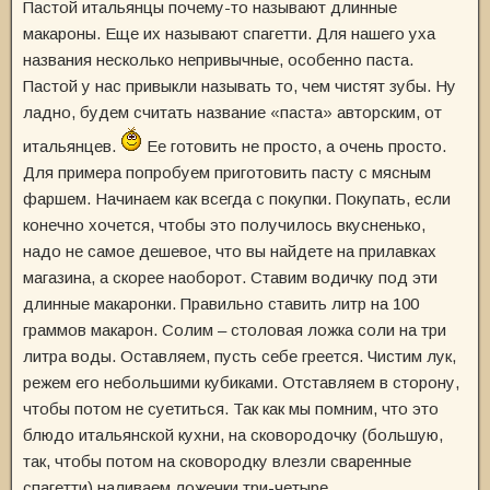
Пастой итальянцы почему-то называют длинные
макароны. Еще их называют спагетти. Для нашего уха
названия несколько непривычные, особенно паста.
Пастой у нас привыкли называть то, чем чистят зубы. Ну
ладно, будем считать название «паста» авторским, от
итальянцев.
Ее готовить не просто, а очень просто.
Для примера попробуем приготовить пасту с мясным
фаршем. Начинаем как всегда с покупки. Покупать, если
конечно хочется, чтобы это получилось вкусненько,
надо не самое дешевое, что вы найдете на прилавках
магазина, а скорее наоборот. Ставим водичку под эти
длинные макаронки. Правильно ставить литр на 100
граммов макарон. Солим – столовая ложка соли на три
литра воды. Оставляем, пусть себе греется. Чистим лук,
режем его небольшими кубиками. Отставляем в сторону,
чтобы потом не суетиться. Так как мы помним, что это
блюдо итальянской кухни, на сковородочку (большую,
так, чтобы потом на сковородку влезли сваренные
спагетти) наливаем ложечки три-четыре