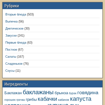
Рубрики
Вторые блюда
(503)
Выпечка
(56)
Диетическое
(30)
Закуски
(241)
Первые блюда
(63)
Постное
(67)
Салаты
(167)
Сладенькое
(76)
Соусы
(11)
Ингредиенты
баклажаны
говядина
Баклажан
брынза
бурак
капуста
кабачки
грибы
кабачок
горошек
гречка