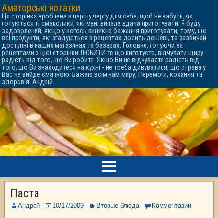
Аматорські нотатки
Ця сторінка зроблена в першу чергу для себе, щоб не забути, як
готуються ті смаколики, які мені випала вдача приготувати. Я буду
задоволений, якщо у когось виникне бажання приготувати, тому, що
всі продукти, які згадуються в рецептах досить дешеві, та зазвичай
доступні в наших магазинах та базарах. Головне, готуючи за
рецептами з цієї сторінки ЛЮБИТИ те що виготуєте, відчувати щиру
радість від того, що Ви робите. Якщо Ви не відчуваєте радість від
того, що Ви знаходитеся на кухні - не треба дивуватися, що страва у
Вас не вийде смачною. Бажаю всім нам миру, Перемоги, кохання та
здоров'я. Андрій.
Паста
Андрей
10/17/2009
Вторые блюда
Комментарии