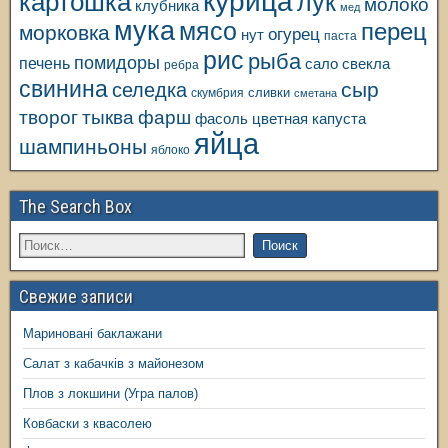
курица
картошка
лук
молоко
клубника
мед
мука
мясо
перец
морковка
огурец
нут
паста
рис
рыба
помидоры
печень
свекла
сало
ребра
свинина
сыр
селедка
сливки
скумбрия
сметана
творог
тыква
фарш
фасоль
цветная капуста
яйца
шампиньоны
яблоко
The Search Box
Свежие записи
Мариновані баклажани
Салат з кабачків з майонезом
Плов з локшини (Угра палов)
Ковбаски з квасолею