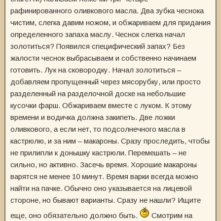
рафинированного оливкового масла. Два зубка чеснока
чистим, слегка давим ножом, и обжариваем для придания
определенного запаха маслу. Чеснок слегка начал
золотиться? Появился специфический запах? Без
жалости чеснок выбрасываем и собственно начинаем
готовить. Лук на сковородку. Начал золотиться –
добавляем пропущенный через мясорубку, или просто
разделенный на разделочной доске на небольшие
кусочки фарш. Обжариваем вместе с луком. К этому
времени и водичка должна закипеть. Две ложки
оливкового, а если нет, то подсолнечного масла в
кастрюлю, и за ним – макароны. Сразу проследить, чтобы
не прилипли к донышку кастрюли. Перемешать – не
сильно, но активно. Засечь время. Хорошие макароны
варятся не менее 10 минут. Время варки всегда можно
найти на пачке. Обычно оно указывается на лицевой
стороне, но бывают варианты. Сразу не нашли? Ищите
еще, оно обязательно должно быть.
Смотрим на