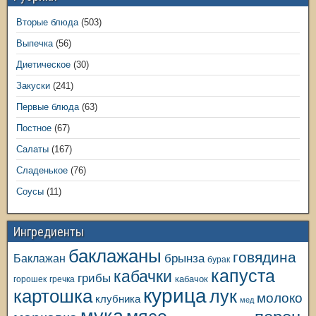
Вторые блюда
(503)
Выпечка
(56)
Диетическое
(30)
Закуски
(241)
Первые блюда
(63)
Постное
(67)
Салаты
(167)
Сладенькое
(76)
Соусы
(11)
Ингредиенты
баклажаны
говядина
Баклажан
брынза
бурак
капуста
кабачки
грибы
кабачок
горошек
гречка
курица
картошка
лук
молоко
клубника
мед