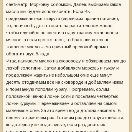
сантиметр. Морковку соломкой. Далее, выбираем какое
масло мы будем использовать. Если Вы
придерживаетесь кашрута (еврейских правил питания),
то, логично будет готовить на растительном масле,
чтобы случайно не свести в одну трапезу молочное и
мясное, а если просто плов, то брать желательно
топленое масло – его приятный ореховый аромат
обогатит вкус блюда.
Итак, наливаем масло на сковороду и обжариваем лук до
легкой золотинки. Затем добавляем морковь и тыкву и
продолжаем жарить не небольшом огне еще минут
десять отодвигаем все на сковороде и добавляем изюм
и порезанную пополам курагу. Прогреваем, солим
половинкой чайной ложки соли и посыпаем четвертью
ложки куркумы. Перемешиваем и оставляем на самом
маленьком огне. За это время вода должна закипеть. В
нее мы отправляем рис. Готовим рис до полуготовности,
когда зерна уже податливые, если раздавить их
пальцами, но еще достаточно твердые, чтобы не