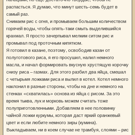
распасться. Я думаю, что минут шесть-семь будет в
самый раз.
Снимаем рис с огня, и промываем большим количеством
горячей воды, чтобы опять-таки смыть выделившийся
крахмал. Я просто зачерпывал мелким ситом рис и
промывал под проточным кипятком.
Я готовил в казане, поэтому, освободив казан от
полуготового риса, я его просушил, налил немного
масла, и начал формировать вкусную хрустящую корочку
снизу риса – газмах. Для этого разбил два яйца, смешал
с четырьмя ложками риса и вылил в котел. Котел немного
наклонил в разные стороны, чтобы на дне и немного на
стенках «схватилась» основа из яйца с рисом. За это
время тыква, лук и морковь можем считать тоже
полуприготовленными. Добавляем в нее половинку
чайной ложки куркумы, которая даст яркий оранжевый
цвет и если любите немного зиры (кумина).
Выкладываем, ни в коем случае не трамбуя, слоями – рис