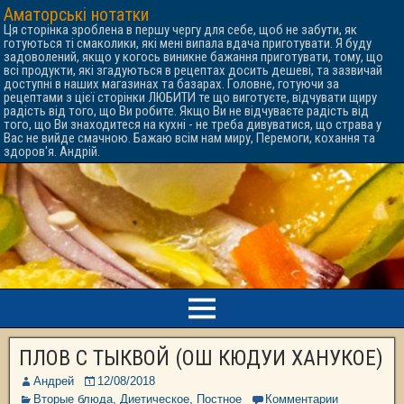
Аматорські нотатки
Ця сторінка зроблена в першу чергу для себе, щоб не забути, як
готуються ті смаколики, які мені випала вдача приготувати. Я буду
задоволений, якщо у когось виникне бажання приготувати, тому, що
всі продукти, які згадуються в рецептах досить дешеві, та зазвичай
доступні в наших магазинах та базарах. Головне, готуючи за
рецептами з цієї сторінки ЛЮБИТИ те що виготуєте, відчувати щиру
радість від того, що Ви робите. Якщо Ви не відчуваєте радість від
того, що Ви знаходитеся на кухні - не треба дивуватися, що страва у
Вас не вийде смачною. Бажаю всім нам миру, Перемоги, кохання та
здоров'я. Андрій.
ПЛОВ С ТЫКВОЙ (ОШ КЮДУИ ХАНУКОЕ)
Андрей
12/08/2018
Вторые блюда
,
Диетическое
,
Постное
Комментарии