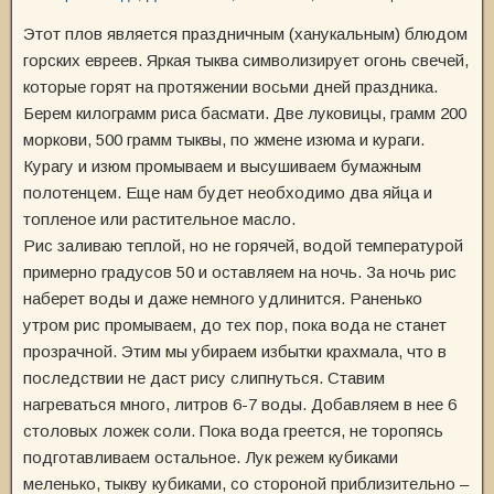
Этот плов является праздничным (ханукальным) блюдом
горских евреев. Яркая тыква символизирует огонь свечей,
которые горят на протяжении восьми дней праздника.
Берем килограмм риса басмати. Две луковицы, грамм 200
моркови, 500 грамм тыквы, по жмене изюма и кураги.
Курагу и изюм промываем и высушиваем бумажным
полотенцем. Еще нам будет необходимо два яйца и
топленое или растительное масло.
Рис заливаю теплой, но не горячей, водой температурой
примерно градусов 50 и оставляем на ночь. За ночь рис
наберет воды и даже немного удлинится. Раненько
утром рис промываем, до тех пор, пока вода не станет
прозрачной. Этим мы убираем избытки крахмала, что в
последствии не даст рису слипнуться. Ставим
нагреваться много, литров 6-7 воды. Добавляем в нее 6
столовых ложек соли. Пока вода греется, не торопясь
подготавливаем остальное. Лук режем кубиками
меленько, тыкву кубиками, со стороной приблизительно –