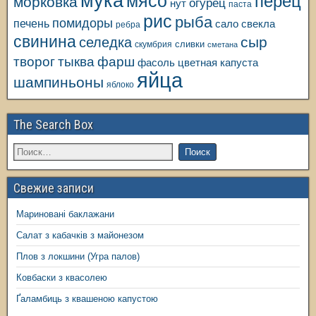
мука
мясо
перец
морковка
огурец
нут
паста
рис
рыба
помидоры
печень
свекла
сало
ребра
свинина
сыр
селедка
сливки
скумбрия
сметана
творог
тыква
фарш
фасоль
цветная капуста
яйца
шампиньоны
яблоко
The Search Box
Свежие записи
Мариновані баклажани
Салат з кабачків з майонезом
Плов з локшини (Угра палов)
Ковбаски з квасолею
Ґаламбиць з квашеною капустою