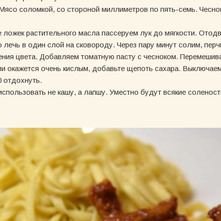
 Мясо соломкой, со стороной миллиметров по пять-семь. Чесн
 ложек растительного масла пассеруем лук до мягкости. Отодв
лечь в один слой на сковороду. Через пару минут солим, пер
ения цвета. Добавляем томатную пасту с чесноком. Перемешива
ли окажется очень кислым, добавьте щепоть сахара. Выключаем
0 отдохнуть.
 использовать не кашу, а лапшу. Уместно будут всякие солености