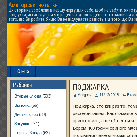
Аматорські нотатки
Ця сторінка зроблена в першу чергу для себе, щоб не забути, як гот
продукти, які згадуються в рецептах досить дешеві, та зазвичай до
того, що Ви робите. Якщо Ви не відчуваєте радість від того, що Ви 
О мне
Рубрики
ПОДЖАРКА
Андрей
11/12/2018
Втор
Вторые блюда
(503)
Выпечка
(56)
Поджарка, это как раз то, том
рисовой кашей. Как оказалось
Диетическое
(30)
приготовить, а не объесться.
Закуски
(241)
Берем 400 грамм свиного мяса
Первые блюда
(63)
половинке чайной ложки соли 