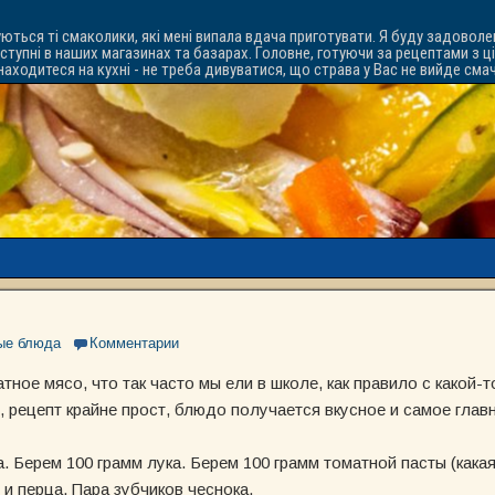
уються ті смаколики, які мені випала вдача приготувати. Я буду задоволе
ступні в наших магазинах та базарах. Головне, готуючи за рецептами з ц
знаходитеся на кухні - не треба дивуватися, що страва у Вас не вийде см
ые блюда
Комментарии
атное мясо, что так часто мы ели в школе, как правило с какой-
, рецепт крайне прост, блюдо получается вкусное и самое главн
. Берем 100 грамм лука. Берем 100 грамм томатной пасты (кака
и перца. Пара зубчиков чеснока.