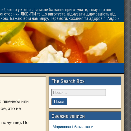
ний, якщо у когось виникне бажання приготувати, тому, що всі
ієї сторінки ЛЮБИТИ те що виготуєте, відчувати щиру радість від
ачною. Бажаю всім нам миру, Перемоги, кохання та здоров'я. Андрій.
The Search Box
то пшённой или
ое, это не
Свежие записи
я получше). По
Мариновані баклажани