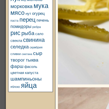
мед
мука
морковка
мясо
огурец
нут
перец
печень
паста
помидоры
ребра
рис
рыба
сало
свинина
свекла
селедка
скумбрия
сыр
сливки
сметана
творог
тыква
фарш
фасоль
цветная капуста
шампиньоны
яйца
яблоко