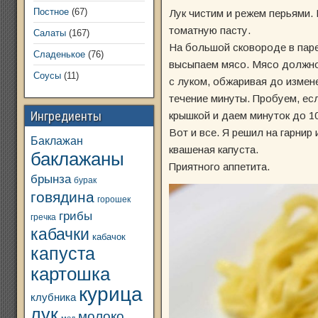
Постное
(67)
Лук чистим и режем перьями.
томатную пасту.
Салаты
(167)
На большой сковороде в паре
Сладенькое
(76)
высыпаем мясо. Мясо должно 
Соусы
(11)
с луком, обжаривая до измен
течение минуты. Пробуем, ес
Ингредиенты
крышкой и даем минуток до 1
Вот и все. Я решил на гарнир
Баклажан
квашеная капуста.
баклажаны
Приятного аппетита.
брынза
бурак
говядина
горошек
грибы
гречка
кабачки
кабачок
капуста
картошка
курица
клубника
лук
молоко