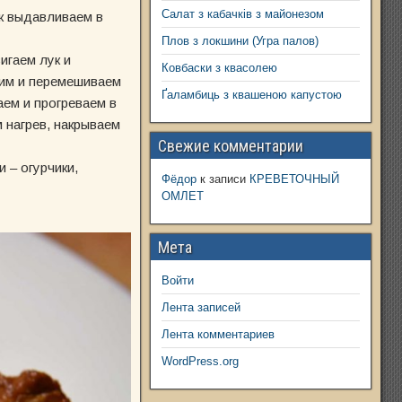
Салат з кабачків з майонезом
ок выдавливаем в
Плов з локшини (Угра палов)
игаем лук и
Ковбаски з квасолею
чим и перемешиваем
Ґаламбиць з квашеною капустою
ем и прогреваем в
 нагрев, накрываем
Свежие комментарии
 – огурчики,
Фёдор
к записи
КРЕВЕТОЧНЫЙ
ОМЛЕТ
Мета
Войти
Лента записей
Лента комментариев
WordPress.org