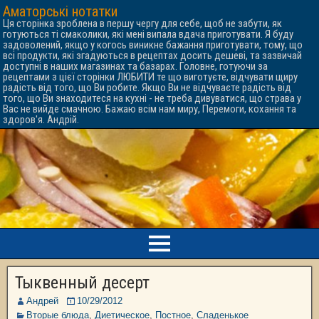
Аматорські нотатки
Ця сторінка зроблена в першу чергу для себе, щоб не забути, як
готуються ті смаколики, які мені випала вдача приготувати. Я буду
задоволений, якщо у когось виникне бажання приготувати, тому, що
всі продукти, які згадуються в рецептах досить дешеві, та зазвичай
доступні в наших магазинах та базарах. Головне, готуючи за
рецептами з цієї сторінки ЛЮБИТИ те що виготуєте, відчувати щиру
радість від того, що Ви робите. Якщо Ви не відчуваєте радість від
того, що Ви знаходитеся на кухні - не треба дивуватися, що страва у
Вас не вийде смачною. Бажаю всім нам миру, Перемоги, кохання та
здоров'я. Андрій.
Тыквенный десерт
Андрей
10/29/2012
Вторые блюда
,
Диетическое
,
Постное
,
Сладенькое