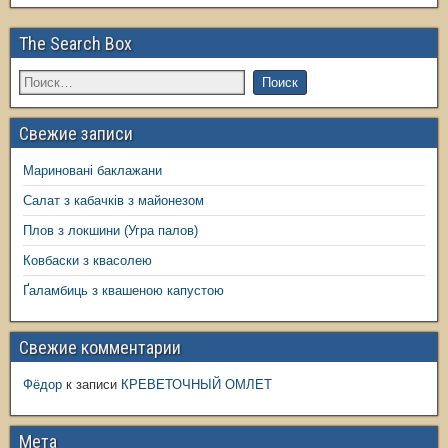
The Search Box
Свежие записи
Мариновані баклажани
Салат з кабачків з майонезом
Плов з локшини (Угра палов)
Ковбаски з квасолею
Ґаламбиць з квашеною капустою
Свежие комментарии
Фёдор
к записи
КРЕВЕТОЧНЫЙ ОМЛЕТ
Мета