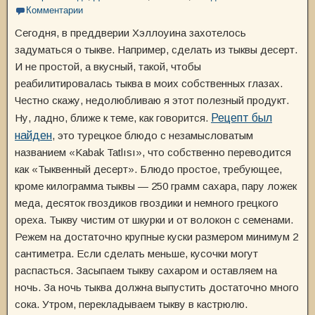
Комментарии
Сегодня, в преддверии Хэллоуина захотелось
задуматься о тыкве. Например, сделать из тыквы десерт.
И не простой, а вкусный, такой, чтобы
реабилитировалась тыква в моих собственных глазах.
Честно скажу, недолюбливаю я этот полезный продукт.
Ну, ладно, ближе к теме, как говорится.
Рецепт был
найден
, это турецкое блюдо с незамысловатым
названием «Kabak Tatlısı», что собственно переводится
как «Тыквенный десерт». Блюдо простое, требующее,
кроме килограмма тыквы — 250 грамм сахара, пару ложек
меда, десяток гвоздиков гвоздики и немного грецкого
ореха. Тыкву чистим от шкурки и от волокон с семенами.
Режем на достаточно крупные куски размером минимум 2
сантиметра. Если сделать меньше, кусочки могут
распасться. Засыпаем тыкву сахаром и оставляем на
ночь. За ночь тыква должна выпустить достаточно много
сока. Утром, перекладываем тыкву в кастрюлю.