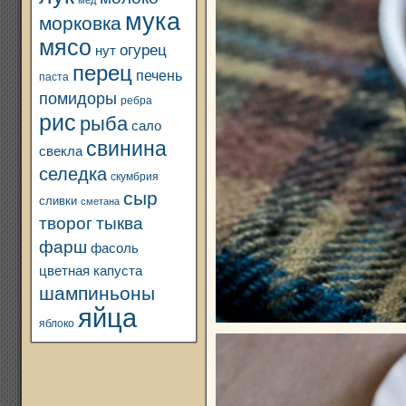
мед
мука
морковка
мясо
огурец
нут
перец
печень
паста
помидоры
ребра
рис
рыба
сало
свинина
свекла
селедка
скумбрия
сыр
сливки
сметана
творог
тыква
фарш
фасоль
цветная капуста
шампиньоны
яйца
яблоко