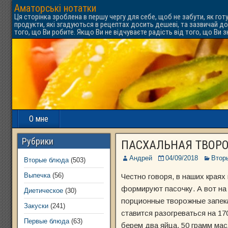
Аматорські нотатки
Ця сторінка зроблена в першу чергу для себе, щоб не забути, як гот
продукти, які згадуються в рецептах досить дешеві, та зазвичай до
того, що Ви робите. Якщо Ви не відчуваєте радість від того, що Ви 
О мне
Рубрики
ПАСХАЛЬНАЯ ТВОР
Андрей
04/09/2018
Втор
Вторые блюда
(503)
Выпечка
(56)
Честно говоря, в наших краях 
формируют пасочку. А вот на
Диетическое
(30)
порционные творожные запека
Закуски
(241)
ставится разогреваться на 17
Первые блюда
(63)
берем два яйца, 50 грамм ма