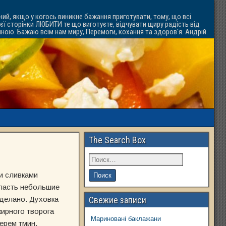
ний, якщо у когось виникне бажання приготувати, тому, що всі
ієї сторінки ЛЮБИТИ те що виготуєте, відчувати щиру радість від
ачною. Бажаю всім нам миру, Перемоги, кохання та здоров'я. Андрій.
The Search Box
 и сливками
класть небольшие
сделано. Духовка
Свежие записи
жирного творога
Мариновані баклажани
ерем тмин.