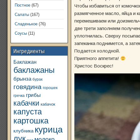
Постное
(67)
Чтобы избавиться от комочко
размягченное масло, яйца и 
Салаты
(167)
перемешиваем или доизмельч
Сладенькое
(76)
две трети заполняем получен
Соусы
(11)
уплотнилась. Сверху посыпае
запеканка поднимется, а зате
Ингредиенты
Подается холодной.
Приятного аппетита!
Баклажан
Христос Воскрес!
баклажаны
брынза
бурак
говядина
горошек
грибы
гречка
кабачки
кабачок
капуста
картошка
курица
клубника
лук
молоко