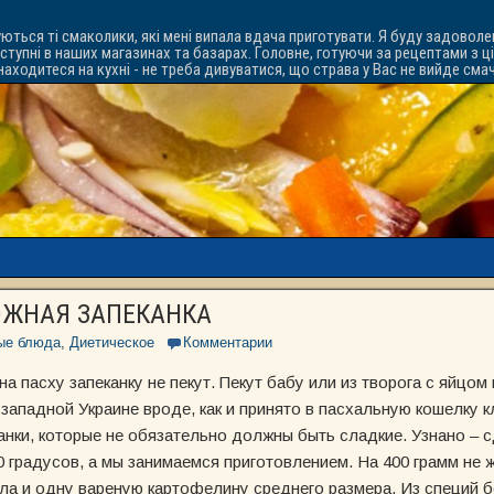
уються ті смаколики, які мені випала вдача приготувати. Я буду задоволе
ступні в наших магазинах та базарах. Головне, готуючи за рецептами з ц
знаходитеся на кухні - не треба дивуватися, що страва у Вас не вийде см
ОЖНАЯ ЗАПЕКАНКА
ые блюда
,
Диетическое
Комментарии
на пасху запеканку не пекут. Пекут бабу или из творога с яйцом
 западной Украине вроде, как и принято в пасхальную кошелку 
нки, которые не обязательно должны быть сладкие. Узнано – 
0 градусов, а мы занимаемся приготовлением. На 400 грамм не 
сла и одну вареную картофелину среднего размера. Из специй б