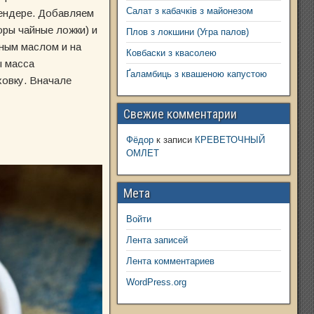
Салат з кабачків з майонезом
лендере. Добавляем
оры чайные ложки) и
Плов з локшини (Угра палов)
ным маслом и на
Ковбаски з квасолею
ы масса
Ґаламбиць з квашеною капустою
ховку. Вначале
Свежие комментарии
Фёдор
к записи
КРЕВЕТОЧНЫЙ
ОМЛЕТ
Мета
Войти
Лента записей
Лента комментариев
WordPress.org