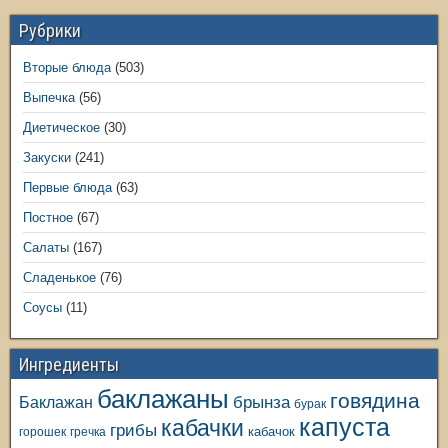
Рубрики
Вторые блюда
(503)
Выпечка
(56)
Диетическое
(30)
Закуски
(241)
Первые блюда
(63)
Постное
(67)
Салаты
(167)
Сладенькое
(76)
Соусы
(11)
Ингредиенты
баклажаны
говядина
Баклажан
брынза
бурак
капуста
кабачки
грибы
кабачок
горошек
гречка