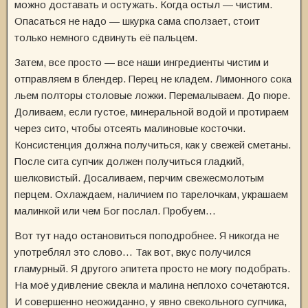
можно доставать и остужать. Когда остыл — чистим.
Опасаться не надо — шкурка сама сползает, стоит
только немного сдвинуть её пальцем.
Затем, все просто — все наши ингредиенты чистим и
отправляем в блендер. Перец не кладем. Лимонного сока
льем полторы столовые ложки. Перемалываем. До пюре.
Доливаем, если густое, минеральной водой и протираем
через сито, чтобы отсеять малиновые косточки.
Консистенция должна получиться, как у свежей сметаны.
После сита супчик должен получиться гладкий,
шелковистый. Досаливаем, перчим свежесмолотым
перцем. Охлаждаем, наличием по тарелочкам, украшаем
малинкой или чем Бог послал. Пробуем…
Вот тут надо остановиться поподробнее. Я никогда не
употреблял это слово… Так вот, вкус получился
гламурный. Я другого эпитета просто не могу подобрать.
На моё удивление свекла и малина неплохо сочетаются.
И совершенно неожиданно, у явно свекольного супчика,