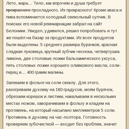
Лето, жара… Тело, как впрочем и душа требует
прекрасного
прохладного. Из прекрасного! Кроме кваса и
пива вспоминается холодный свекольный супчик. В
поисках его новой реинкарнации забрал на сайт
Белоники. Увидел, удивился, решил попробовать и тут
же пошёл на базар за продуктами. Из всех продуктов
были выделены: 5 среднего размера бурачков, красная
сладкая луковица, крупный зубчик чеснока, четвертушка
лимона, две столовые ложки бальзамического уксуса,
пять столовых ложки хорошего оливкового масла, соли-
перец и… 400 грамм малины.
Запекаем в фольге на соли свеклу. Для этого,
разогреваем духовку на 180 градусов, моём бурячок,
обрезаем корешок и листики, накалываем в нескольких
местах ножом, заворачиваем в фольгу и кладем на
противень, на который насыпано миллиметров 5 соли.
Противень в духовку на час-полтора. Готовность
проверяем зубочисткой — входит без проблем, значит