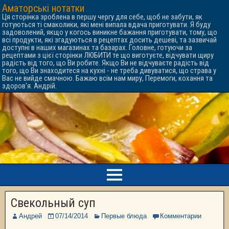
Аматорські нотатки
Ця сторінка зроблена в першу чергу для себе, щоб не забути, як
готуються ті смаколики, які мені випала вдача приготувати. Я буду
задоволений, якщо у когось виникне бажання приготувати, тому, що
всі продукти, які згадуються в рецептах досить дешеві, та зазвичай
доступні в наших магазинах та базарах. Головне, готуючи за
рецептами з цієї сторінки ЛЮБИТИ те що виготуєте, відчувати щиру
радість від того, що Ви робите. Якщо Ви не відчуваєте радість від
того, що Ви знаходитеся на кухні - не треба дивуватися, що страва у
Вас не вийде смачною. Бажаю всім нам миру, Перемоги, кохання та
здоров'я. Андрій.
Свекольный суп
Андрей
07/14/2014
Первые блюда
Комментарии