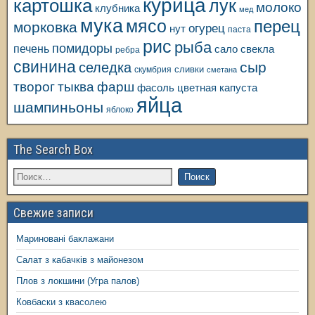
курица
картошка
лук
молоко
клубника
мед
мука
мясо
перец
морковка
огурец
нут
паста
рис
рыба
помидоры
печень
свекла
сало
ребра
свинина
сыр
селедка
сливки
скумбрия
сметана
творог
тыква
фарш
фасоль
цветная капуста
яйца
шампиньоны
яблоко
The Search Box
Свежие записи
Мариновані баклажани
Салат з кабачків з майонезом
Плов з локшини (Угра палов)
Ковбаски з квасолею