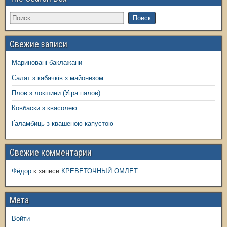
Свежие записи
Мариновані баклажани
Салат з кабачків з майонезом
Плов з локшини (Угра палов)
Ковбаски з квасолею
Ґаламбиць з квашеною капустою
Свежие комментарии
Фёдор
к записи
КРЕВЕТОЧНЫЙ ОМЛЕТ
Мета
Войти