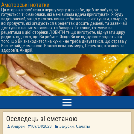
Аматорські нотатки
Ця сторінка зроблена в першу чергу для себе, щоб не забути, як
готуються ті смаколики, які мені випала вдача приготувати. Я буду
задоволений, якщо у когось виникне бажання приготувати, тому, що
всі продукти, які згадуються в рецептах досить дешеві, та зазвичай
доступні в наших магазинах та базарах. Головне, готуючи за
рецептами з цієї сторінки ЛЮБИТИ те що виготуєте, відчувати щиру
радість від того, що Ви робите. Якщо Ви не відчуваєте радість від
того, що Ви знаходитеся на кухні - не треба дивуватися, що страва у
Вас не вийде смачною. Бажаю всім нам миру, Перемоги, кохання та
здоров'я. Андрій.
Оселедець зі сметаною
Андрей
07/14/2023
Закуски
,
Салаты