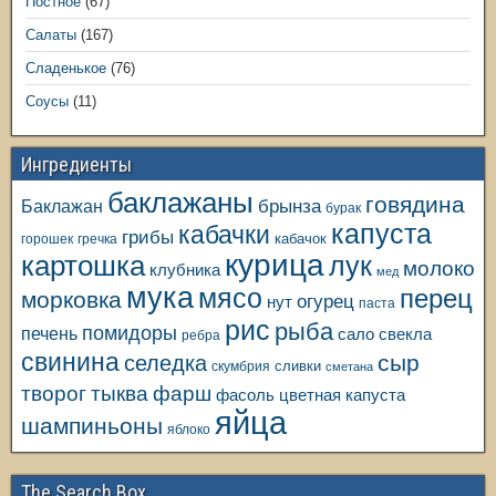
Постное
(67)
Салаты
(167)
Сладенькое
(76)
Соусы
(11)
Ингредиенты
баклажаны
говядина
Баклажан
брынза
бурак
капуста
кабачки
грибы
кабачок
горошек
гречка
курица
картошка
лук
молоко
клубника
мед
мука
мясо
перец
морковка
огурец
нут
паста
рис
рыба
помидоры
печень
свекла
сало
ребра
свинина
сыр
селедка
сливки
скумбрия
сметана
творог
тыква
фарш
фасоль
цветная капуста
яйца
шампиньоны
яблоко
The Search Box