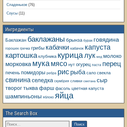
Сладенькое
(76)
Соусы
(11)
Ингредиенты
баклажаны
говядина
Баклажан
брынза
бурак
капуста
кабачки
грибы
кабачок
горошек
гречка
курица
картошка
лук
молоко
клубника
мед
мука
мясо
перец
морковка
огурец
нут
паста
рис
рыба
помидоры
печень
свекла
сало
ребра
свинина
сыр
селедка
сливки
скумбрия
сметана
творог
тыква
фарш
фасоль
цветная капуста
яйца
шампиньоны
яблоко
The Search Box