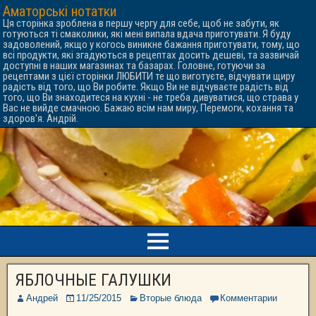
Аматорські нотатки
Ця сторінка зроблена в першу чергу для себе, щоб не забути, як
готуються ті смаколики, які мені випала вдача приготувати. Я буду
задоволений, якщо у когось виникне бажання приготувати, тому, що
всі продукти, які згадуються в рецептах досить дешеві, та зазвичай
доступні в наших магазинах та базарах. Головне, готуючи за
рецептами з цієї сторінки ЛЮБИТИ те що виготуєте, відчувати щиру
радість від того, що Ви робите. Якщо Ви не відчуваєте радість від
того, що Ви знаходитеся на кухні - не треба дивуватися, що страва у
Вас не вийде смачною. Бажаю всім нам миру, Перемоги, кохання та
здоров'я. Андрій.
ЯБЛОЧНЫЕ ГАЛУШКИ
Андрей
11/25/2015
Вторые блюда
Комментарии