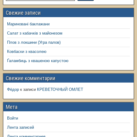
Свежие записи
Мариновані баклажани
Салат з кабачків з майонезом
Плов з локшини (Угра палов)
Ковбаски з квасолею
Ґаламбиць з квашеною капустою
Свежие комментарии
Фёдор
к записи
КРЕВЕТОЧНЫЙ ОМЛЕТ
Мета
Войти
Лента записей
Лента комментариев